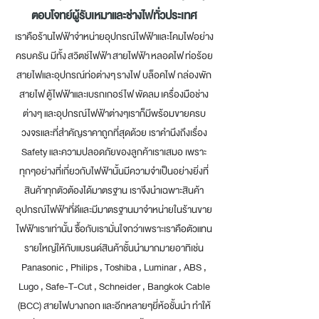
ตอบโจทย์ผู้รับเหมาและช่างไฟทั่วประเทศ
เราคือ
ร้านไฟฟ้าจำ
หน่าย
อุปกรณ์ไฟฟ้า
และ
โคมไฟ
อย่าง
ครบครัน มีทั้ง
สวิตช์ไฟฟ้า
สายไฟฟ้า
หลอดไฟ
ท่อร้อย
สายไฟ
และ
อุปกรณ์ท่อ
ต่างๆ
รางไฟ บล็อคไฟ กล่องพัก
สายไฟ
ตู้ไฟฟ้าและเบรกเกอร์ไฟ
พัดลม
เครื่องมือช่าง
ต่างๆ และ
อุปกรณ์ไฟฟ้า
ต่างๆเราก็มีพร้อมขายครบ
วงจรและที่สำคัญราคาถูกที่สุดด้วย เราคำนึงถึงเรื่อง
Safety และความปลอดภัยของลูกค้าเราเสมอ เพราะ
ทุกๆอย่างที่เกี่ยวกับ
ไฟฟ้า
นั้นมีความจำเป็นอย่างยิ่งที่
สินค้าทุกตัวต้องได้มาตรฐาน เราจึงนำเฉพาะ
สินค้า
อุปกรณ์ไฟฟ้าที่ดี
และมีมาตรฐานมาจำหน่ายใน
ร้านขาย
ไฟฟ้า
เราเท่านั้น ซื้อกับเรามั่นใจกว่าเพราะเราคือตัวแทน
รายใหญ่ให้กับแบรนด์สินค้าชั้นนำมากมายอาทิเช่น
Panasonic , Philips , Toshiba , Luminar , ABS ,
Lugo , Safe-T-Cut , Schneider , Bangkok Cable
(BCC) สายไฟบางกอก และอีกหลายๆยี่ห้อชั้นนำ ทำให้