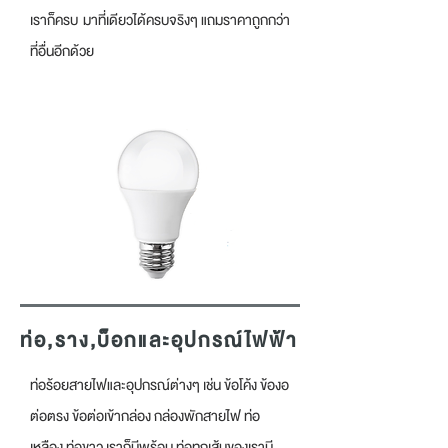
เราก็ครบ มาที่เดียวได้ครบจริงๆ แถมราคาถูกกว่า
ที่อื่นอีกด้วย
ท่อ,ราง,บ็อกและอุปกรณ์ไฟฟ้า
ท่อร้อยสายไฟและอุปกรณ์ต่างๆ เช่น ข้อโค้ง ข้องอ
ต่อตรง ข้อต่อเข้ากล่อง กล่องพักสายไฟ ท่อ
เหลือง ท่อขาว เราก็มีพร้อม ท่อทุกเส้นของเรามี