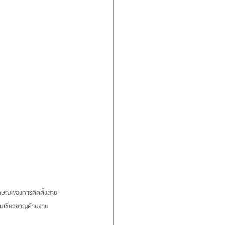
วามเชี่ยวชาญด้านงาน