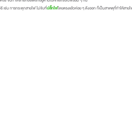
รั้ง จนทำให้สายทองแดงที่อยู่ด้านในหักและงอไปพร้อม ๆ กัน
ธี
เช่น
การกระตุกสายไฟ
ไม่จับที่
ปลั๊กไฟ
โดยตรงแล้วค่อย
ๆ
ดึงออก
ก็เป็นสาเหตุที่ทำให้สาย