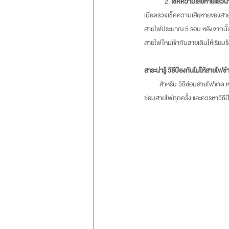
	2. 
เช็คความเสียหายแล้ว
เมื่อตรวจเช็คความเสียหายของสาย
สายไฟประมาณ 5 รอบ หลังจากนั้น
สายไฟใหม่เข้ากับสายเดิมให้เรียบร
สาระน่ารู้ วิธีป้องกันไม่ให้สายไฟ
          สำหรับ วิธีซ่อมสายไฟขาด หรือชำรุดเสียหาย ไม่ว่าจะด้วยสาเหตุใด ๆ ก็ตาม ต้องทำด้วยความระมัดระวังและมีการตรวจเช็กความพร้อมก่อนเริ่มต้น
ซ่อมสายไฟทุกครั้ง และควรหาวิธีป