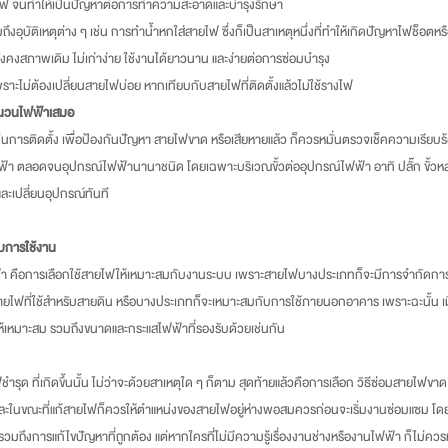
สายไฟ จนทำให้เป็นปัญหาต่อการทำความสะอาดและบำรุงรักษา
อุบัติเหตุต่าง ๆ เช่น การทำน้ำหกใส่สายไฟ ซึ่งก็เป็นสาเหตุหนึ่งที่ทำให้เกิดปัญหาไฟช็อตหร
คงสภาพเดิม ไม่เก่าง่าย ใช้งานได้ยาวนาน และง่ายต่อการซ่อมบำรุง
เพราะไม่ต้องเปลี่ยนสายไฟบ่อย หากเทียบกับสายไฟที่ติดตั้งแล้วไม่ใช้รางไฟ
นวนไฟฟ้าเสมอ
ฟ้า ตลอดจนอุปกรณ์ไฟฟ้านานาชนิด โดยเฉพาะบริเวณขั้วต่ออุปกรณ์ไฟฟ้า อาทิ ปลั๊ก ขั้วหล
ะเปลี่ยนอุปกรณ์ทันที
ับการใช้งาน
สายไฟที่ใช้สำหรับสายดิน หรือบางประเภทก็จะเหมาะสมกับการใช้ภายนอกอาคาร เพราะฉะนั้น เม
้เหมาะสม รวมถึงขนาดและกระแสไฟฟ้าที่รองรับด้วยเช่นกัน
 และในขณะที่แก้สายไฟก็ควรให้ตำแหน่งของสายไฟอยู่ห่างพอสมควรก่อนจะเริ่มงานซ่อมแซม โ
รวมถึงการแก้ไขปัญหาที่ถูกต้อง แต่หากใครที่ไม่มีความรู้เรื่องงานช่างหรืองานไฟฟ้า ก็ไม่คว