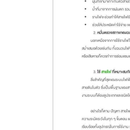
ฝุ่นที่เข้ามาเกาะกับตัว
น้ำที่มาจากการฝนตก รวมถึง
รางไฟจะช่วยทำให้สายไฟยัง
ช่วยให้ประหยัดค่าใช้จ่าย 
	2. 
หมั่นตรวจสภาพของฉ
          นอกเหนือจากการใช้รางไฟในการติดตั้ง เพื่อป้องกันปัญหา สายไฟขาด หรือเสียหายแล้ว ก็ควรหมั่นตรวจเช็คความเรียบร้อยของสายไฟอย่าง
สม่ำเสมอด้วยเช่นกัน ทั้งฉนวนไฟ
หรือเสียหายก็ควรทำการซ่อมแซมแล
	3. 
ใช้ 
สายไฟ
 ที่เหมาะสมก
          สิ่งสำคัญที่สุดของระบบไฟฟ้า คือการเลือกใช้สายไฟให้เหมาะสมกับงานระบบ เพราะสายไฟบางประเภทก็จะมีการจำกัดการใช้งาน เช่น สายไฟฟ้าที่มี
สายดินในตัว ซึ่งเป็นพื้นฐานของ
งานระบบก็ต้องดูประเภทและชนิดให
          อย่างไรก็ตาม ปัญหา สายไฟชำรุด ที่เกิดขึ้นนั้น ไม่ว่าจะด้วยสาเหตุใด ๆ ก็ตาม สุดท้ายแล้วคือการเลือก วิธีซ่อมสายไฟขาด อย่างถูกต้อง และต้องมี
ความระมัดระวังในทุก ๆ ขั้นตอน
เรียบร้อยทั้งอุปกรณ์ในการใช้งาน 