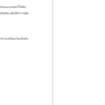
เอาสายฉนวนออกก็ให้พัน
ยไฟเดิม แล้วให้ทำการยึด