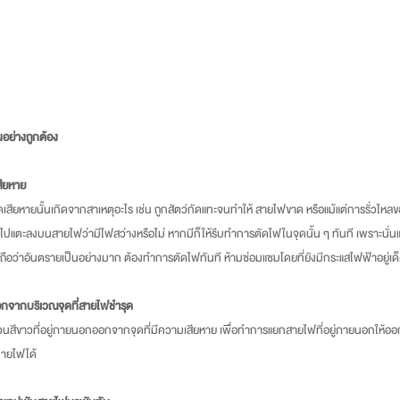
นอย่างถูกต้อง
สียหาย
ำรุดเสียหายนั้นเกิดจากสาเหตุอะไร เช่น ถูกสัตว์กัดแทะจนทำให้ สายไฟขาด หรือแม้แต่การรั่วไ
ำไปแตะลงบนสายไฟว่ามีไฟสว่างหรือไม่ หากมีก็ให้รีบทำการตัดไฟในจุดนั้น ๆ ทันที เพราะนั่น
ึ่งถือว่าอันตรายเป็นอย่างมาก ต้องทำการตัดไฟทันที ห้ามซ่อมแซมโดยที่ยังมีกระแสไฟฟ้าอยู่เ
จากบริเวณจุดที่สายไฟชำรุด
ขาวที่อยู่ภายนอกออกจากจุดที่มีความเสียหาย เพื่อทำการแยกสายไฟที่อยู่ภายนอกให้ออกจา
กายไฟได้