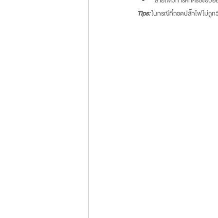
สายไฟมีการหักหรืองอบ่อยค
Tips:
ในกรณีที่ถอดปลั๊กไฟไม่ถูกวิ