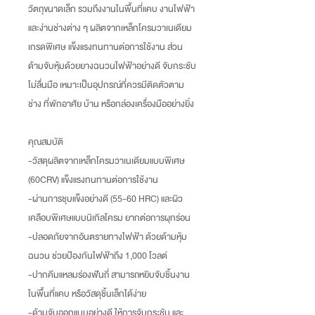
วัตถุขนาดเล็ก รวมถึงงานในพื้นที่แคบ งานไฟฟ้า
และง่านช่างต่าง ๆ ผลิตจากเหล็กโครมวาเนเดียม
เกรดพิเศษ แข็งแรงทนทานต่อการใช้งาน ส่วน
ด้ามจับหุ้มด้วยยางฉนวนไฟฟ้าอย่างดี จับกระชับ
ไม่ลื่นมือ เหมาะเป็นอุปกรณ์ที่ควรมีติดตัวตาม
ช่าง ที่พักอาศัย บ้าน หรือกล่องเครื่องมืออย่างยิ่ง
คุณสมบัติ
-วัสดุผลิตจากเหล็กโครมวาเนเดียมแบบพิเศษ
(60CRV) แข็งแรงทนทานต่อการใช้งาน
-ผ่านการชุบแข็งอย่างดี (55-60 HRC) และผิว
เคลือบพิเศษแบบนิเกิลโครม ยากต่อการผุกร่อน
-ปลอดภัยจากอันตรายทางไฟฟ้า ด้วยด้ามหุ้ม
ฉนวน ช่วยป้องกันไฟฟ้าถึง 1,000 โวลต์
-ปากคีมแหลมร่องฟันถี่ สามารถหยิบจับชิ้นงาน
ในพื้นที่แคบ หรือวัสดุชิ้นเล็กได้ง่าย
-ด้ามจับออกแบบอย่างดี ให้การจับกระชับ และ