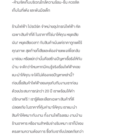
-ห้ามจัดเก็บบริเวณใกล้ความร้อน-ชื้น ควรจัด
เก็บในที่แห้ง และพ้นมือเด็ก
ร้านไฟฟ้า โปรเวิร์ค จำหน่ายอุปกรณ์ไฟฟ้า คัด
เฉพาะสินค้าที่ดี ในราคาที่ใช่มาให้คุณ หยุดเสีย
เงิน
!
หยุดเสียเวลา
!
กับสินค้าเน้นแค่ราคาถูกแต่ไร้
คุณภาพ สุดท้ายก็เสียและต้องจ่ายแพงเพื่อกลับ
มาซ่อม หรือแย่กว่านั้นคือสร้างปัญหาเรื้อรังให้กับ
บ้าน จะดีกว่าไหมหากมีคนรู้จริงเรื่องไฟฟ้าคอย
แนะนำให้คุณ จะได้ไม่ต้องเจอปัญหาเหล่านี้
?
ก่อนซื้อสินค้าไฟฟ้าลองคุยกับทีมงานเราก่อน
ด้วยประสบการณ์กว่า
20
ปี เราพร้อมให้คำ
ปรึกษาฟรี
!
เรารู้ดีและเลือกเฉพาะสินค้าที่ดี
ปลอดภัย ในราคาที่คุ้มค่ามาให้คุณ เราแนะนำ
สินค้าให้เหมาะกับงาน ทั้งงานไฟโรงแรม งานบ้าน
ร้านอาหาร หรืองานสำหรับช่างรับเหมา เราก็มีของ
ตรงตามความต้องการ ซื้อกับเราจึงปลอดภัยกว่า