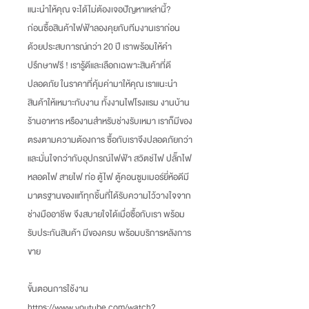
แนะนำให้คุณ จะได้ไม่ต้องเจอปัญหาเหล่านี้
?
ก่อนซื้อสินค้าไฟฟ้าลองคุยกับทีมงานเราก่อน
ด้วยประสบการณ์กว่า
20
ปี เราพร้อมให้คำ
ปรึกษาฟรี
!
เรารู้ดีและเลือกเฉพาะสินค้าที่ดี
ปลอดภัย ในราคาที่คุ้มค่ามาให้คุณ เราแนะนำ
สินค้าให้เหมาะกับงาน ทั้งงานไฟโรงแรม งานบ้าน
ร้านอาหาร หรืองานสำหรับช่างรับเหมา เราก็มีของ
ตรงตามความต้องการ ซื้อกับเราจึงปลอดภัยกว่า
และมั่นใจกว่ากับอุปกรณ์ไฟฟ้า สวิตช์ไฟ ปลั๊กไฟ
หลอดไฟ สายไฟ ท่อ ตู้ไฟ ตู้คอนซูมเมอร์ยี่ห้อดีมี
มาตรฐานของแท้ทุกชิ้นที่ได้รับความไว้วางใจจาก
ช่างมืออาชีพ จึงสบายใจได้เมื่อซื้อกับเรา พร้อม
รับประกันสินค้า มีของครบ พร้อมบริการหลังการ
ขาย
ขั้นตอนการใช้งาน
https://www.youtube.com/watch?