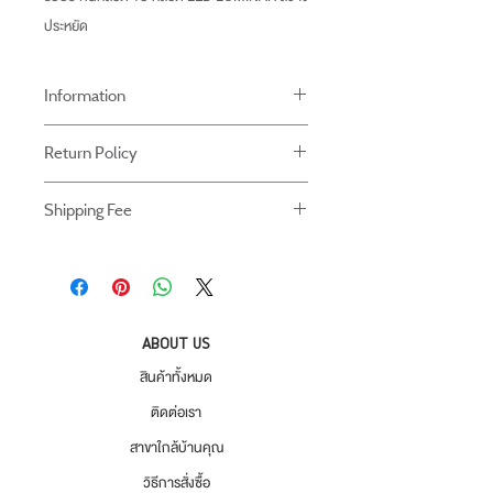
ประหยัด
Information
-สินค้าหลอดไฟราคาที่แสดงอยู่เป็นราคาที่รวม
Return Policy
รางไฟ
นโยบายการคืนของ
Shipping Fee
- สินค้าสามารถคืนได้ภายใน 7 วัน หลังจากรับ
- สินค้ายังไม่รวมค่าจัดส่ง ผู้ซื้อเป็นผู้รับผิดชอบ
ของ
ค่าจัดส่ง
- สินค้าต้องอยู่ในสภาพที่สมบูรณ์ พร้อมกล่อง
บรรจุ และใบเสร็จ เท่านั้น
- ค่าขนส่งจะไม่สามารถคืนเงินได้
ABOUT US
- สินค้าโปรโมชั่นไม่สามารถคืนได้
สินค้าทั้งหมด
- กรุณาส่งสินค้ากลับที่
ติดต่อเรา
สำนักงานใหญ่ : บริษัท โปรเวิร์ค รีเทล จำกัด
สาขาใกล้บ้านคุณ
(Prowork Retail Co.,Ltd)
วิธีการสั่งซื้อ
2 บางบอน 4 ซอย 8 เขตบางบอน