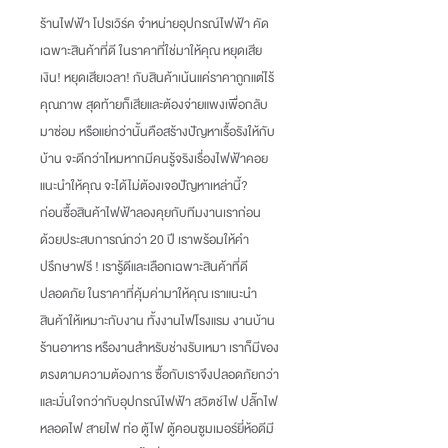
ร้านไฟฟ้า โปรเวิร์ค จำหน่ายอุปกรณ์ไฟฟ้า คัด
เฉพาะสินค้าที่ดี ในราคาที่ใช่มาให้คุณ หยุดเสีย
เงิน
!
หยุดเสียเวลา
!
กับสินค้าเน้นแค่ราคาถูกแต่ไร้
คุณภาพ สุดท้ายก็เสียและต้องจ่ายแพงเพื่อกลับ
มาซ่อม หรือแย่กว่านั้นคือสร้างปัญหาเรื้อรังให้กับ
บ้าน จะดีกว่าไหมหากมีคนรู้จริงเรื่องไฟฟ้าคอย
แนะนำให้คุณ จะได้ไม่ต้องเจอปัญหาเหล่านี้
?
ก่อนซื้อสินค้าไฟฟ้าลองคุยกับทีมงานเราก่อน
ด้วยประสบการณ์กว่า
20
ปี เราพร้อมให้คำ
ปรึกษาฟรี
!
เรารู้ดีและเลือกเฉพาะสินค้าที่ดี
ปลอดภัย ในราคาที่คุ้มค่ามาให้คุณ เราแนะนำ
สินค้าให้เหมาะกับงาน ทั้งงานไฟโรงแรม งานบ้าน
ร้านอาหาร หรืองานสำหรับช่างรับเหมา เราก็มีของ
ตรงตามความต้องการ ซื้อกับเราจึงปลอดภัยกว่า
และมั่นใจกว่ากับอุปกรณ์ไฟฟ้า สวิตช์ไฟ ปลั๊กไฟ
หลอดไฟ สายไฟ ท่อ ตู้ไฟ ตู้คอนซูมเมอร์ยี่ห้อดีมี