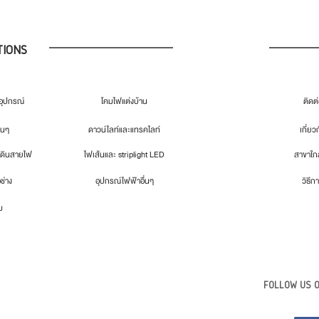
TIONS
ุปกรณ์
โคมไฟแต่งบ้าน
ติดต
่นๆ
ดาวน์ไลท์และแทรคไลท์
เกี่ยว
เดินสายไฟ
ไฟเส้นและ striplight LED
สาขาใกล
อช่าง
อุปกรณ์ไฟฟ้าอื่นๆ
วิธีกา
ม
FOLLOW US O