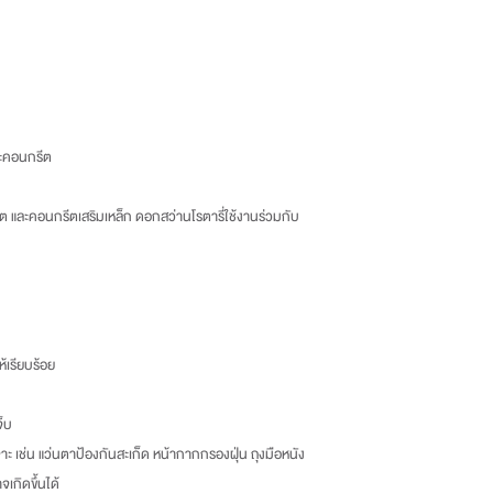
แขวงบางบอน จังหวัดกรุ
Tel : 02-892-4482 Fax
และโทรแจ้งเราเพื่อรับทราบ
-ลูกค้าเป็นผู้รับผิดชอบค่าส่
ะคอนกรีต
ีต และคอนกรีตเสริมเหล็ก ดอกสว่านโรตารี่ใช้งานร่วมกับ
้เรียบร้อย
จ็บ
าะ เช่น แว่นตาป้องกันสะเก็ด หน้ากากกรองฝุ่น ถุงมือหนัง
เกิดขึ้นได้