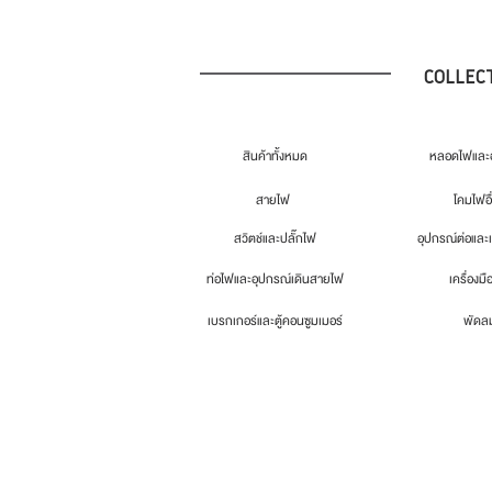
COLLEC
สินค้าทั้งหมด
หลอดไฟและอ
สายไฟ
โคมไฟอื
สวิตช์และปลั๊กไฟ
อุปกรณ์ต่อและ
ท่อไฟและอุปกรณ์เดินสายไฟ
เครื่องมื
เบรกเกอร์และตู้คอนซูมเมอร์
พัดล