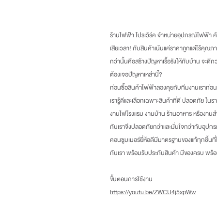
ร้านไฟฟ้า โปรเวิร์ค จำหน่ายอุปกรณ์ไฟฟ้า คัด
เสียเวลา
!
กับสินค้าเน้นแค่ราคาถูกแต่ไร้คุณภา
กว่านั้นคือสร้างปัญหาเรื้อรังให้กับบ้าน จะดี
ต้องเจอปัญหาเหล่านี้
?
ก่อนซื้อสินค้าไฟฟ้าลองคุยกับทีมงานเราก่อน
เรารู้ดีและเลือกเฉพาะสินค้าที่ดี ปลอดภัย ในร
งานไฟโรงแรม งานบ้าน ร้านอาหาร หรืองานสำ
กับเราจึงปลอดภัยกว่าและมั่นใจกว่ากับอุปกร
คอนซูมเมอร์ยี่ห้อดีมีมาตรฐานของแท้ทุกชิ้นที
กับเรา พร้อมรับประกันสินค้า มีของครบ พร
ขั้นตอนการใช้งาน
https://youtu.be/ZWCU4j5xpWw