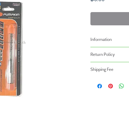
Information
-ราคาที่ระบุบนหน้าเว็ปไ
Return Policy
เรา
นโยบายการคืนของ
-ระยะเวลารับประกันสินค้า
Shipping Fee
- สินค้าสามารถคืนได้ภายใ
หน้าร้าน
- สินค้ายังไม่รวมค่าจัดส่ง ผู
- สินค้าต้องอยู่ในสภาพที่ส
สินค้ายังไม่รวมค่าติดตั้ง
- ค่าขนส่งจะไม่สามารถคืนเง
- สินค้าโปรโมชั่นไม่สามารถ
- กรุณาส่งสินค้ากลับที่
สำนักงานใหญ่ : บริษัท โปร
(Prowork Retail Co.,Lt
2 บางบอน 4 ซอย 8 เขต