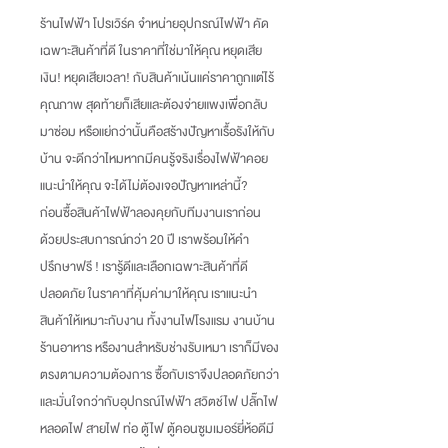
ร้านไฟฟ้า โปรเวิร์ค จำหน่ายอุปกรณ์ไฟฟ้า คัด
เฉพาะสินค้าที่ดี ในราคาที่ใช่มาให้คุณ หยุดเสีย
เงิน
!
หยุดเสียเวลา
!
กับสินค้าเน้นแค่ราคาถูกแต่ไร้
คุณภาพ สุดท้ายก็เสียและต้องจ่ายแพงเพื่อกลับ
มาซ่อม หรือแย่กว่านั้นคือสร้างปัญหาเรื้อรังให้กับ
บ้าน จะดีกว่าไหมหากมีคนรู้จริงเรื่องไฟฟ้าคอย
แนะนำให้คุณ จะได้ไม่ต้องเจอปัญหาเหล่านี้
?
ก่อนซื้อสินค้าไฟฟ้าลองคุยกับทีมงานเราก่อน
ด้วยประสบการณ์กว่า
20
ปี เราพร้อมให้คำ
ปรึกษาฟรี
!
เรารู้ดีและเลือกเฉพาะสินค้าที่ดี
ปลอดภัย ในราคาที่คุ้มค่ามาให้คุณ เราแนะนำ
สินค้าให้เหมาะกับงาน ทั้งงานไฟโรงแรม งานบ้าน
ร้านอาหาร หรืองานสำหรับช่างรับเหมา เราก็มีของ
ตรงตามความต้องการ ซื้อกับเราจึงปลอดภัยกว่า
และมั่นใจกว่ากับอุปกรณ์ไฟฟ้า สวิตช์ไฟ ปลั๊กไฟ
หลอดไฟ สายไฟ ท่อ ตู้ไฟ ตู้คอนซูมเมอร์ยี่ห้อดีมี