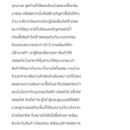
คุณภาพ สุดท้ายก็เสียและต้องจ่ายแพงเพื่อกลับ
มาซ่อม หรือแย่กว่านั้นคือสร้างปัญหาเรื้อรังให้กับ
บ้าน จะดีกว่าไหมหากมีคนรู้จริงเรื่องไฟฟ้าคอย
แนะนำให้คุณ จะได้ไม่ต้องเจอปัญหาเหล่านี้
?
ก่อนซื้อสินค้าไฟฟ้าลองคุยกับทีมงานเราก่อน
ด้วยประสบการณ์กว่า
20
ปี เราพร้อมให้คำ
ปรึกษาฟรี
!
เรารู้ดีและเลือกเฉพาะสินค้าที่ดี
ปลอดภัย ในราคาที่คุ้มค่ามาให้คุณ เราแนะนำ
สินค้าให้เหมาะกับงาน ทั้งงานไฟโรงแรม งานบ้าน
ร้านอาหาร หรืองานสำหรับช่างรับเหมา เราก็มีของ
ตรงตามความต้องการ ซื้อกับเราจึงปลอดภัยกว่า
และมั่นใจกว่ากับอุปกรณ์ไฟฟ้า สวิตช์ไฟ ปลั๊กไฟ
หลอดไฟ สายไฟ ท่อ ตู้ไฟ ตู้คอนซูมเมอร์ยี่ห้อดีมี
มาตรฐานของแท้ทุกชิ้นที่ได้รับความไว้วางใจจาก
ช่างมืออาชีพ จึงสบายใจได้เมื่อซื้อกับเรา พร้อม
รับประกันสินค้า มีของครบ พร้อมบริการหลังการ