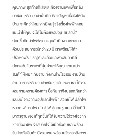
คุณภาพ สุดท้ายก็เสียและต้องจ่ายแพงเพื่อกลับ
มาซ่อม หรือแย่กว่านั้นคือสร้างปัญหาเรื้อรังให้กับ
บ้าน จะดีกว่าไหมหากมีคนรู้จริงเรื่องไฟฟ้าคอย
แนะนำให้คุณ จะได้ไม่ต้องเจอปัญหาเหล่านี้
?
ก่อนซื้อสินค้าไฟฟ้าลองคุยกับทีมงานเราก่อน
ด้วยประสบการณ์กว่า
20
ปี เราพร้อมให้คำ
ปรึกษาฟรี
!
เรารู้ดีและเลือกเฉพาะสินค้าที่ดี
ปลอดภัย ในราคาที่คุ้มค่ามาให้คุณ เราแนะนำ
สินค้าให้เหมาะกับงาน ทั้งงานไฟโรงแรม งานบ้าน
ร้านอาหาร หรืองานสำหรับช่างรับเหมา เราก็มีของ
ตรงตามความต้องการ ซื้อกับเราจึงปลอดภัยกว่า
และมั่นใจกว่ากับอุปกรณ์ไฟฟ้า สวิตช์ไฟ ปลั๊กไฟ
หลอดไฟ สายไฟ ท่อ ตู้ไฟ ตู้คอนซูมเมอร์ยี่ห้อดีมี
มาตรฐานของแท้ทุกชิ้นที่ได้รับความไว้วางใจจาก
ช่างมืออาชีพ จึงสบายใจได้เมื่อซื้อกับเรา พร้อม
รับประกันสินค้า มีของครบ พร้อมบริการหลังการ