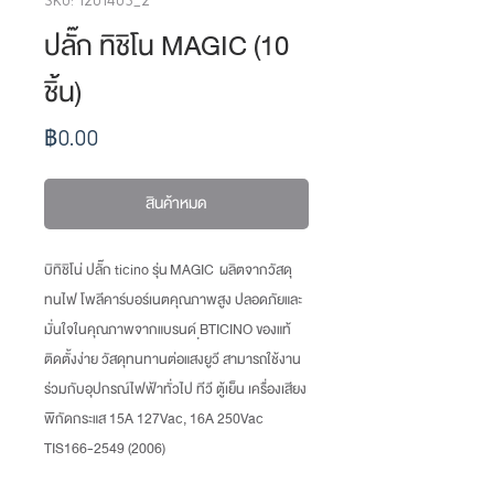
ปลั๊ก ทิชิโน MAGIC (10
ชิ้น)
ราคา
฿0.00
สินค้าหมด
บิทิชิโน่ ปลั๊ก ticino รุ่น MAGIC ผลิตจากวัสดุ
ทนไฟ โพลีคาร์บอร์เนตคุณภาพสูง ปลอดภัยและ
มั่นใจในคุณภาพจากแบรนด์ ฺBTICINO ของแท้
ติดตั้งง่าย วัสดุทนทานต่อแสงยูวี สามารถใช้งาน
ร่วมกับอุปกรณ์ไฟฟ้าทั่วไป ทีวี ตู้เย็น เครื่องเสียง
พิกัดกระแส 15A 127Vac, 16A 250Vac
TIS166-2549 (2006)