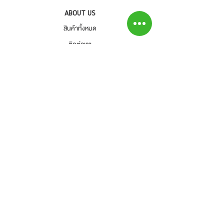
- ค่าขนส่งจะไม่สามารถคืนเงินได้
ABOUT US
- สินค้าโปรโมชั่นไม่สามารถคืนได้
สินค้าทั้งหมด
- กรุณาส่งสินค้ากลับที่
ติดต่อเรา
สำนักงานใหญ่ : บริษัท โปรเวิร์ค รีเทล จำกัด
สาขาใกล้บ้านคุณ
(Prowork Retail Co.,Ltd)
วิธีการสั่งซื้อ
2 บางบอน 4 ซอย 8 เขตบางบอน
แขวงบางบอน จังหวัดกรุงเทพๆ 10150
Tel : 02-892-4482 Fax : 02-892-4477
และโทรแจ้งเราเพื่อรับทราบ
-ลูกค้าเป็นผู้รับผิดชอบค่าส่งสินค้าคืนทั้งสิ้น