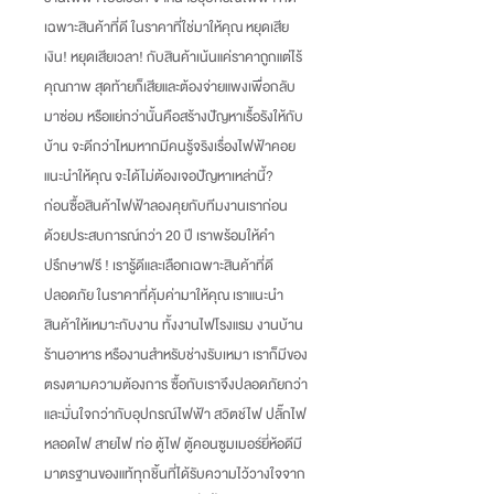
เฉพาะสินค้าที่ดี ในราคาที่ใช่มาให้คุณ หยุดเสีย
เงิน
!
หยุดเสียเวลา
!
กับสินค้าเน้นแค่ราคาถูกแต่ไร้
คุณภาพ สุดท้ายก็เสียและต้องจ่ายแพงเพื่อกลับ
มาซ่อม หรือแย่กว่านั้นคือสร้างปัญหาเรื้อรังให้กับ
บ้าน จะดีกว่าไหมหากมีคนรู้จริงเรื่องไฟฟ้าคอย
แนะนำให้คุณ จะได้ไม่ต้องเจอปัญหาเหล่านี้
?
ก่อนซื้อสินค้าไฟฟ้าลองคุยกับทีมงานเราก่อน
ด้วยประสบการณ์กว่า
20
ปี เราพร้อมให้คำ
ปรึกษาฟรี
!
เรารู้ดีและเลือกเฉพาะสินค้าที่ดี
ปลอดภัย ในราคาที่คุ้มค่ามาให้คุณ เราแนะนำ
สินค้าให้เหมาะกับงาน ทั้งงานไฟโรงแรม งานบ้าน
ร้านอาหาร หรืองานสำหรับช่างรับเหมา เราก็มีของ
ตรงตามความต้องการ ซื้อกับเราจึงปลอดภัยกว่า
และมั่นใจกว่ากับอุปกรณ์ไฟฟ้า สวิตช์ไฟ ปลั๊กไฟ
หลอดไฟ สายไฟ ท่อ ตู้ไฟ ตู้คอนซูมเมอร์ยี่ห้อดีมี
มาตรฐานของแท้ทุกชิ้นที่ได้รับความไว้วางใจจาก