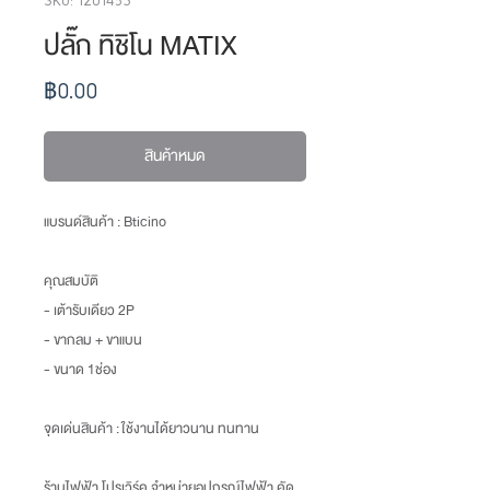
ปลั๊ก ทิชิโน MATIX
ราคา
฿0.00
สินค้าหมด
แบรนด์สินค้า : Bticino
คุณสมบัติ
- เต้ารับเดียว 2P
- ขากลม + ขาแบน
- ขนาด 1ช่อง
จุดเด่นสินค้า :
ใช้งานได้ยาวนาน ทนทาน
ร้านไฟฟ้า โปรเวิร์ค จำหน่ายอุปกรณ์ไฟฟ้า คัด