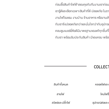
ก่อนซื้อสินค้าไฟฟ้าลองคุยกับทีมงานเราก่อน
เรารู้ดีและเลือกเฉพาะสินค้าที่ดี ปลอดภัย ในร
งานไฟโรงแรม งานบ้าน ร้านอาหาร หรืองานสำ
กับเราจึงปลอดภัยกว่าและมั่นใจกว่ากับอุปกร
คอนซูมเมอร์ยี่ห้อดีมีมาตรฐานของแท้ทุกชิ้นที
กับเรา พร้อมรับประกันสินค้า มีของครบ พร
COLLEC
สินค้าทั้งหมด
หลอดไฟและอ
สายไฟ
โคมไฟอื
สวิตช์และปลั๊กไฟ
อุปกรณ์ต่อและ