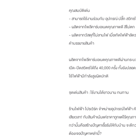
คุณสมบัติเด่น
- สามารถใช้งานร่วมกับ อุปกรณ์ ปลั๊ก สวิทซ
- ผลิตจากโพลีคาร์บอเนตคุณภาพดี สีไม่ตก
- ผลิตจากวัสดุที่ไม่ลามไฟ เมื่อเกิดไฟฟ้าลัด
คำบรรยายสินค้า
ผลิตจากโพลีคาร์บอเนตคุณภาพดีผ่านกระบว
เปิด-ปิดสวิตซ์ได้ถึง 40,000 ครั้ง ทั้งยังปลอด
ใช้ไฟฟ้ามีกำลังสูงผิดปกติ
จุดเด่นสินค้า :
ใช้งานได้ยาวนาน ทนทาน
ร้านไฟฟ้า โปรเวิร์ค จำหน่ายอุปกรณ์ไฟฟ้า คัด
เสียเวลา
!
กับสินค้าเน้นแค่ราคาถูกแต่ไร้คุณภา
กว่านั้นคือสร้างปัญหาเรื้อรังให้กับบ้าน จะดี
ต้องเจอปัญหาเหล่านี้
?