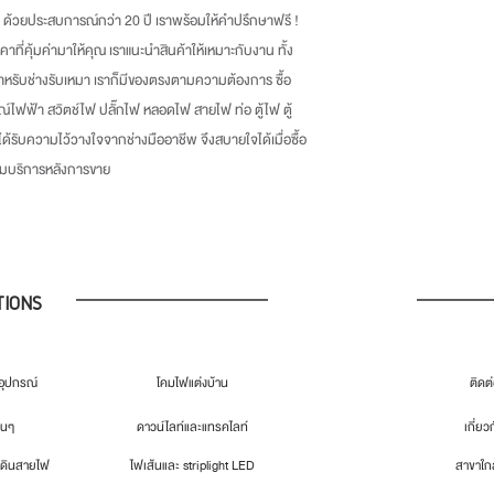
ด้วยประสบการณ์กว่า
20
ปี เราพร้อมให้คำปรึกษาฟรี
!
าคาที่คุ้มค่ามาให้คุณ เราแนะนำสินค้าให้เหมาะกับงาน ทั้ง
หรับช่างรับเหมา เราก็มีของตรงตามความต้องการ ซื้อ
ณ์ไฟฟ้า สวิตช์ไฟ ปลั๊กไฟ หลอดไฟ สายไฟ ท่อ ตู้ไฟ ตู้
่ได้รับความไว้วางใจจากช่างมืออาชีพ จึงสบายใจได้เมื่อซื้อ
้อมบริการหลังการขาย
TIONS
ุปกรณ์
โคมไฟแต่งบ้าน
ติดต
่นๆ
ดาวน์ไลท์และแทรคไลท์
เกี่ยว
เดินสายไฟ
ไฟเส้นและ striplight LED
สาขาใกล