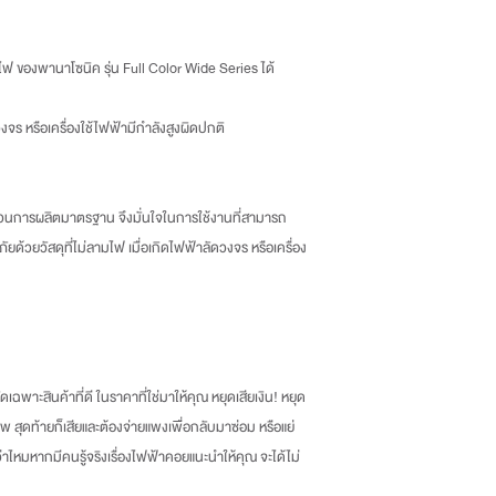
แขวงบางบอน จังหวัดกรุ
Tel : 02-892-4482 Fax
์ไฟ ของพานาโซนิค รุ่น Full Color Wide Series ได้
และโทรแจ้งเราเพื่อรับทราบ
-ลูกค้าเป็นผู้รับผิดชอบค่าส่
วงจร หรือเครื่องใช้ไฟฟ้ามีกำลังสูงผิดปกติ
นการผลิตมาตรฐาน จึงมั่นใจในการใช้งานที่สามารถ
ภัยด้วยวัสดุที่ไม่ลามไฟ เมื่อเกิดไฟฟ้าลัดวงจร หรือเครื่อง
เฉพาะสินค้าที่ดี ในราคาที่ใช่มาให้คุณ หยุดเสียเงิน
!
หยุด
พ สุดท้ายก็เสียและต้องจ่ายแพงเพื่อกลับมาซ่อม หรือแย่
กว่าไหมหากมีคนรู้จริงเรื่องไฟฟ้าคอยแนะนำให้คุณ จะได้ไม่