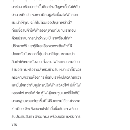
มาซ่อม หรือแย่กว่านั้นคือสร้างปัญหาเรื้อรังให้กับ
บ้าน จะดีกว่าไหมหากมีคนรู้จริงเรื่องไฟฟ้าคอย
แนะนำให้คุณ จะได้ไม่ต้องเจอปัญหาเหล่านี้
?
ก่อนซื้อสินค้าไฟฟ้าลองคุยกับทีมงานเราก่อน
ด้วยประสบการณ์กว่า
20
ปี เราพร้อมให้คำ
ปรึกษาฟรี
!
เรารู้ดีและเลือกเฉพาะสินค้าที่ดี
ปลอดภัย ในราคาที่คุ้มค่ามาให้คุณ เราแนะนำ
สินค้าให้เหมาะกับงาน ทั้งงานไฟโรงแรม งานบ้าน
ร้านอาหาร หรืองานสำหรับช่างรับเหมา เราก็มีของ
ตรงตามความต้องการ ซื้อกับเราจึงปลอดภัยกว่า
และมั่นใจกว่ากับอุปกรณ์ไฟฟ้า สวิตช์ไฟ ปลั๊กไฟ
หลอดไฟ สายไฟ ท่อ ตู้ไฟ ตู้คอนซูมเมอร์ยี่ห้อดีมี
มาตรฐานของแท้ทุกชิ้นที่ได้รับความไว้วางใจจาก
ช่างมืออาชีพ จึงสบายใจได้เมื่อซื้อกับเรา พร้อม
รับประกันสินค้า มีของครบ พร้อมบริการหลังการ
ขาย