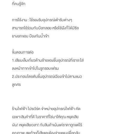
ที่คนรู้จัก
การใช้งาน : ใช้รองรับอุปกรณ์เต้ารับต่างๆ
สามารถใช้ร่วมกับบ๊อกลอย หรือใช้ฝังก็ได้มีซีล
ยางยกขอบ ป้องกันน้ำเข้า
ขั้นตอนการต่อ
1.เสียบเล็บเกี่ยวด้านซ้ายของชิ้นอุปกรณ์ที่เราจะใส่
ลงหน้ากากเข้าไปในรูกรอบเฟรม
2.ประกอบโดยดันชิ้นอุปกรณ์เฉียงเข้าไปตามแนว
ลูกศร
ร้านไฟฟ้า โปรเวิร์ค จำหน่ายอุปกรณ์ไฟฟ้า คัด
เฉพาะสินค้าที่ดี ในราคาที่ใช่มาให้คุณ หยุดเสีย
เงิน
!
หยุดเสียเวลา
!
กับสินค้าเน้นแค่ราคาถูกแต่ไร้
คุณภาพ สุดท้ายก็เสียและต้องจ่ายแพงเพื่อกลับ