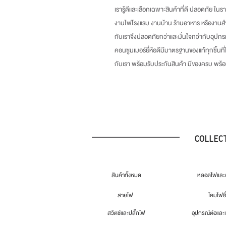
เรารู้ดีและเลือกเฉพาะสินค้าที่ดี ปลอดภัย ในร
งานไฟโรงแรม งานบ้าน ร้านอาหาร หรืองานสำ
กับเราจึงปลอดภัยกว่าและมั่นใจกว่ากับอุปกร
คอนซูมเมอร์ยี่ห้อดีมีมาตรฐานของแท้ทุกชิ้นที
กับเรา พร้อมรับประกันสินค้า มีของครบ พร
COLLEC
สินค้าทั้งหมด
หลอดไฟและอ
สายไฟ
โคมไฟอื
สวิตช์และปลั๊กไฟ
อุปกรณ์ต่อและ