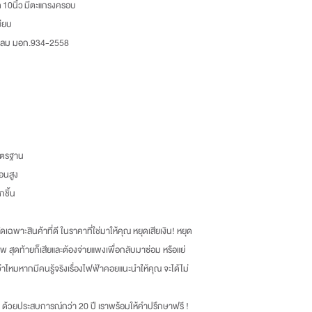
10นิ้ว มีตะแกรงครอบ
(Prowork Retail Co.,Lt
ียบ
2 บางบอน 4 ซอย 8 เขต
แรงลม มอก.934-2558
แขวงบางบอน จังหวัดกรุ
Tel : 02-892-4482 Fax
และโทรแจ้งเราเพื่อรับทราบ
-ลูกค้าเป็นผู้รับผิดชอบค่าส่
มาตรฐาน
้อนสูง
กชิ้น
เฉพาะสินค้าที่ดี ในราคาที่ใช่มาให้คุณ หยุดเสียเงิน
!
หยุด
พ สุดท้ายก็เสียและต้องจ่ายแพงเพื่อกลับมาซ่อม หรือแย่
กว่าไหมหากมีคนรู้จริงเรื่องไฟฟ้าคอยแนะนำให้คุณ จะได้ไม่
ด้วยประสบการณ์กว่า
20
ปี เราพร้อมให้คำปรึกษาฟรี
!