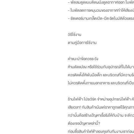
- พัดลมดูดแบบติดผนังดูดอากาศออก ใบพัด 
- ใบพัดลดการหมุนวนของอากาศทำให้เสียงเง
- ชัตเตอร์บานเกล็ดเปิด-ปิด อัตโนมัติด้วย
วิธีใช้งาน
ตามคู่มือการใช้งาน
คำแนะนำข้อควรระวัง
ห้ามดัดแปลง หรือใช้ร่วมกับอุปกรณ์ที่ไม่ได้
ควรติดตั้งให้พ้นมือเด็ก และบริเวณที่มีความร
ไม่ควรติดตั้งภายนอกอาคาร และบริเวณที่เปีย
ร้านไฟฟ้า โปรเวิร์ค จำหน่ายอุปกรณ์ไฟฟ้า คัด
เสียเวลา
!
กับสินค้าเน้นแค่ราคาถูกแต่ไร้คุณภา
กว่านั้นคือสร้างปัญหาเรื้อรังให้กับบ้าน จะดี
ต้องเจอปัญหาเหล่านี้
?
ก่อนซื้อสินค้าไฟฟ้าลองคุยกับทีมงานเราก่อน