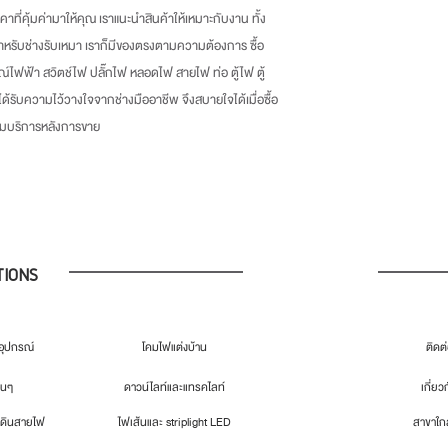
าคาที่คุ้มค่ามาให้คุณ เราแนะนำสินค้าให้เหมาะกับงาน ทั้ง
หรับช่างรับเหมา เราก็มีของตรงตามความต้องการ ซื้อ
ณ์ไฟฟ้า สวิตช์ไฟ ปลั๊กไฟ หลอดไฟ สายไฟ ท่อ ตู้ไฟ ตู้
่ได้รับความไว้วางใจจากช่างมืออาชีพ จึงสบายใจได้เมื่อซื้อ
้อมบริการหลังการขาย
TIONS
ุปกรณ์
โคมไฟแต่งบ้าน
ติดต
่นๆ
ดาวน์ไลท์และแทรคไลท์
เกี่ยว
เดินสายไฟ
ไฟเส้นและ striplight LED
สาขาใกล