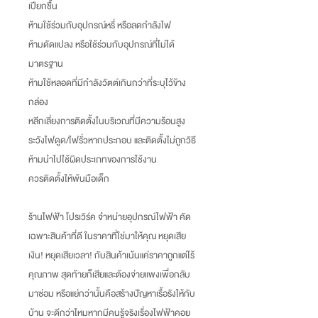
เปียกชื้น
ห้ามใช้ร่วมกับอุปกรณ์หรี่ หรือลดกำลังไฟ
ห้ามดัดแปลง หรือใช้ร่วมกับอุปกรณ์ที่ไม่ได้
มาตรฐาน
ห้ามใช้หลอดที่มีกำลังวัตต์เกินกว่าที่ระบุไว้ข้าง
กล่อง
หลีกเลี่ยงการติดตั้งในบริเวณที่มีความร้อนสูง
ระวังไฟดูด/ไฟรั่วหากประกอบ และติดตั้งไม่ถูกวิธี
ห้ามนำไปใช้ผิดประเภทของการใช้งาน
ควรติดตั้งให้พ้นมือเด็ก
ร้านไฟฟ้า โปรเวิร์ค จำหน่ายอุปกรณ์ไฟฟ้า คัด
เฉพาะสินค้าที่ดี ในราคาที่ใช่มาให้คุณ หยุดเสีย
เงิน
!
หยุดเสียเวลา
!
กับสินค้าเน้นแค่ราคาถูกแต่ไร้
คุณภาพ สุดท้ายก็เสียและต้องจ่ายแพงเพื่อกลับ
มาซ่อม หรือแย่กว่านั้นคือสร้างปัญหาเรื้อรังให้กับ
บ้าน จะดีกว่าไหมหากมีคนรู้จริงเรื่องไฟฟ้าคอย