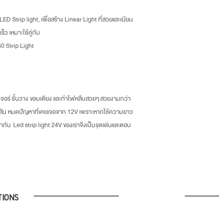
Tel : 02-892-4482 Fax
ED Strip light, เพื่อสร้าง Linear Light ที่สวยและเนียน
และโทรแจ้งเราเพื่อรับทราบ
็ว เหมาะใช้คู่กับ
-ลูกค้าเป็นผู้รับผิดชอบค่าส่
0 Strip Light
ิเจอร์ ชั้นวาง ขอบเตียง และทำไฟหลืบสวยๆ สวยงามกว่า
งเส้น หมดปัญหาที่เคยเจอจาก 12V เพราะหากใช้ความยาว
ากัน Led strip light 24V ของเราจึงเป็นจุดเด่นและตอบ
TIONS