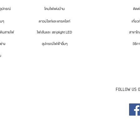
ุปกรณ์
โคมไฟแต่งบ้าน
ติดต
่นๆ
ดาวน์ไลท์และแทรคไลท์
เกี่ยว
เดินสายไฟ
ไฟเส้นและ striplight LED
สาขาใกล
อช่าง
อุปกรณ์ไฟฟ้าอื่นๆ
วิธีกา
ม
FOLLOW US O