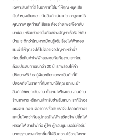
เฉพาะสินค้าที่ดี ในราคาที่ใช่มาให้คุณ หยุดเสีย
เงิน
!
หยุดเสียเวลา
!
กับสินค้าเน้นแค่ราคาถูกแต่ไร้
คุณภาพ สุดท้ายก็เสียและต้องจ่ายแพงเพื่อกลับ
มาซ่อม หรือแย่กว่านั้นคือสร้างปัญหาเรื้อรังให้กับ
บ้าน จะดีกว่าไหมหากมีคนรู้จริงเรื่องไฟฟ้าคอย
แนะนำให้คุณ จะได้ไม่ต้องเจอปัญหาเหล่านี้
?
ก่อนซื้อสินค้าไฟฟ้าลองคุยกับทีมงานเราก่อน
ด้วยประสบการณ์กว่า
20
ปี เราพร้อมให้คำ
ปรึกษาฟรี
!
เรารู้ดีและเลือกเฉพาะสินค้าที่ดี
ปลอดภัย ในราคาที่คุ้มค่ามาให้คุณ เราแนะนำ
สินค้าให้เหมาะกับงาน ทั้งงานไฟโรงแรม งานบ้าน
ร้านอาหาร หรืองานสำหรับช่างรับเหมา เราก็มีของ
ตรงตามความต้องการ ซื้อกับเราจึงปลอดภัยกว่า
และมั่นใจกว่ากับอุปกรณ์ไฟฟ้า สวิตช์ไฟ ปลั๊กไฟ
หลอดไฟ สายไฟ ท่อ ตู้ไฟ ตู้คอนซูมเมอร์ยี่ห้อดีมี
มาตรฐานของแท้ทุกชิ้นที่ได้รับความไว้วางใจจาก