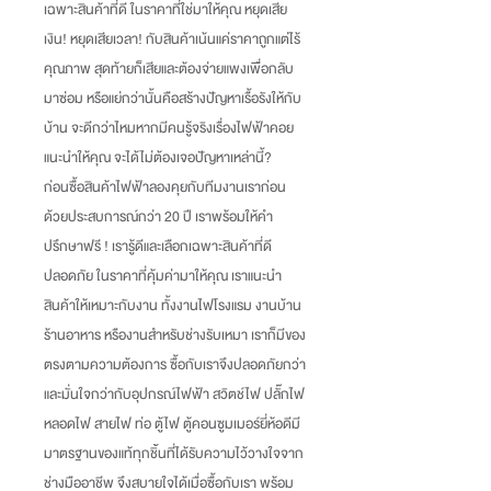
เฉพาะสินค้าที่ดี ในราคาที่ใช่มาให้คุณ หยุดเสีย
เงิน
!
หยุดเสียเวลา
!
กับสินค้าเน้นแค่ราคาถูกแต่ไร้
คุณภาพ สุดท้ายก็เสียและต้องจ่ายแพงเพื่อกลับ
มาซ่อม หรือแย่กว่านั้นคือสร้างปัญหาเรื้อรังให้กับ
บ้าน จะดีกว่าไหมหากมีคนรู้จริงเรื่องไฟฟ้าคอย
แนะนำให้คุณ จะได้ไม่ต้องเจอปัญหาเหล่านี้
?
ก่อนซื้อสินค้าไฟฟ้าลองคุยกับทีมงานเราก่อน
ด้วยประสบการณ์กว่า
20
ปี เราพร้อมให้คำ
ปรึกษาฟรี
!
เรารู้ดีและเลือกเฉพาะสินค้าที่ดี
ปลอดภัย ในราคาที่คุ้มค่ามาให้คุณ เราแนะนำ
สินค้าให้เหมาะกับงาน ทั้งงานไฟโรงแรม งานบ้าน
ร้านอาหาร หรืองานสำหรับช่างรับเหมา เราก็มีของ
ตรงตามความต้องการ ซื้อกับเราจึงปลอดภัยกว่า
และมั่นใจกว่ากับอุปกรณ์ไฟฟ้า สวิตช์ไฟ ปลั๊กไฟ
หลอดไฟ สายไฟ ท่อ ตู้ไฟ ตู้คอนซูมเมอร์ยี่ห้อดีมี
มาตรฐานของแท้ทุกชิ้นที่ได้รับความไว้วางใจจาก
ช่างมืออาชีพ จึงสบายใจได้เมื่อซื้อกับเรา พร้อม