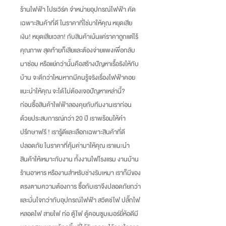
ร้านไฟฟ้า โปรเวิร์ค จำหน่ายอุปกรณ์ไฟฟ้า คัด
เฉพาะสินค้าที่ดี ในราคาที่ใช่มาให้คุณ หยุดเสีย
เงิน
!
หยุดเสียเวลา
!
กับสินค้าเน้นแค่ราคาถูกแต่ไร้
คุณภาพ สุดท้ายก็เสียและต้องจ่ายแพงเพื่อกลับ
มาซ่อม หรือแย่กว่านั้นคือสร้างปัญหาเรื้อรังให้กับ
บ้าน จะดีกว่าไหมหากมีคนรู้จริงเรื่องไฟฟ้าคอย
แนะนำให้คุณ จะได้ไม่ต้องเจอปัญหาเหล่านี้
?
ก่อนซื้อสินค้าไฟฟ้าลองคุยกับทีมงานเราก่อน
ด้วยประสบการณ์กว่า
20
ปี เราพร้อมให้คำ
ปรึกษาฟรี
!
เรารู้ดีและเลือกเฉพาะสินค้าที่ดี
ปลอดภัย ในราคาที่คุ้มค่ามาให้คุณ เราแนะนำ
สินค้าให้เหมาะกับงาน ทั้งงานไฟโรงแรม งานบ้าน
ร้านอาหาร หรืองานสำหรับช่างรับเหมา เราก็มีของ
ตรงตามความต้องการ ซื้อกับเราจึงปลอดภัยกว่า
และมั่นใจกว่ากับอุปกรณ์ไฟฟ้า สวิตช์ไฟ ปลั๊กไฟ
หลอดไฟ สายไฟ ท่อ ตู้ไฟ ตู้คอนซูมเมอร์ยี่ห้อดีมี