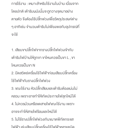
การใช้งาน : เหมาะสำหรับใช้งานในบ้าน เนื่องจาก
โดยปกติ เต้ารับผนังนั้นจะถูกวางจุดมาอย่าง
ตายตัว จึงต้องใช้ปลั๊กพ่วงเพื่อวัตถุประสงค์ต่าง
ๆ อาทิเช่น จำนวนเต้ารับไม่เพียงพอกับอุปกรณ์ที่
จะใช้
1. เสียบขาปลั๊กไฟจากรางปลั๊กไฟพ่วงเข้ากับ
เต้ารับไฟบ้านให้ถูกขา ขาไหนควรเป็นขา L , ขา
ไหนควรเป็นขา N
2. ปิดสวิตช์เครื่องใช้ไฟฟ้าก่อนเสียบปลั๊กเครื่อง
ใช้ไฟฟ้ากับรางปลั๊กไฟพ่วง
3. ขณะใช้งาน หัวปลั๊กเสียบและเต้ารับต้องแน่นไม่
หลวม เพราะอาจทำให้เกิดประกายไฟลุกไหม้ได้
4. ไม่ควรม้วนหรือขดสายไฟขณะใช้งาน เพราะ
อาจจะทำให้สายไฟร้อนและไหม้ได้
5. ไม่ใช้รางปลั๊กไฟพ่วงเกินขนาดพิกัดกระแส
ไฟฟ้า เช่นเสียบปลั๊กเครื่องใช้ไฟฟ้าหลายชนิด