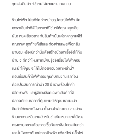
จุดเด่นสินค้า :
ใช้งานได้ยาวนาน ทนทาน
ร้านไฟฟ้า โปรเวิร์ค จำหน่ายอุปกรณ์ไฟฟ้า คัด
เฉพาะสินค้าที่ดี ในราคาที่ใช่มาให้คุณ หยุดเสีย
เงิน
!
หยุดเสียเวลา
!
กับสินค้าเน้นแค่ราคาถูกแต่ไร้
คุณภาพ สุดท้ายก็เสียและต้องจ่ายแพงเพื่อกลับ
มาซ่อม หรือแย่กว่านั้นคือสร้างปัญหาเรื้อรังให้กับ
บ้าน จะดีกว่าไหมหากมีคนรู้จริงเรื่องไฟฟ้าคอย
แนะนำให้คุณ จะได้ไม่ต้องเจอปัญหาเหล่านี้
?
ก่อนซื้อสินค้าไฟฟ้าลองคุยกับทีมงานเราก่อน
ด้วยประสบการณ์กว่า
20
ปี เราพร้อมให้คำ
ปรึกษาฟรี
!
เรารู้ดีและเลือกเฉพาะสินค้าที่ดี
ปลอดภัย ในราคาที่คุ้มค่ามาให้คุณ เราแนะนำ
สินค้าให้เหมาะกับงาน ทั้งงานไฟโรงแรม งานบ้าน
ร้านอาหาร หรืองานสำหรับช่างรับเหมา เราก็มีของ
ตรงตามความต้องการ ซื้อกับเราจึงปลอดภัยกว่า
และมั่นใจกว่ากับอุปกรณ์ไฟฟ้า สวิตช์ไฟ ปลั๊กไฟ