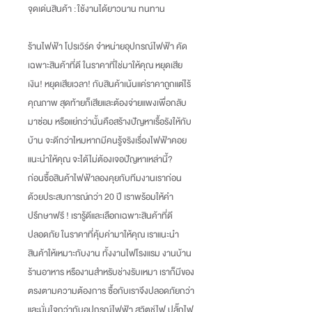
จุดเด่นสินค้า :
ใช้งานได้ยาวนาน ทนทาน
ร้านไฟฟ้า โปรเวิร์ค จำหน่ายอุปกรณ์ไฟฟ้า คัด
เฉพาะสินค้าที่ดี ในราคาที่ใช่มาให้คุณ หยุดเสีย
เงิน
!
หยุดเสียเวลา
!
กับสินค้าเน้นแค่ราคาถูกแต่ไร้
คุณภาพ สุดท้ายก็เสียและต้องจ่ายแพงเพื่อกลับ
มาซ่อม หรือแย่กว่านั้นคือสร้างปัญหาเรื้อรังให้กับ
บ้าน จะดีกว่าไหมหากมีคนรู้จริงเรื่องไฟฟ้าคอย
แนะนำให้คุณ จะได้ไม่ต้องเจอปัญหาเหล่านี้
?
ก่อนซื้อสินค้าไฟฟ้าลองคุยกับทีมงานเราก่อน
ด้วยประสบการณ์กว่า
20
ปี เราพร้อมให้คำ
ปรึกษาฟรี
!
เรารู้ดีและเลือกเฉพาะสินค้าที่ดี
ปลอดภัย ในราคาที่คุ้มค่ามาให้คุณ เราแนะนำ
สินค้าให้เหมาะกับงาน ทั้งงานไฟโรงแรม งานบ้าน
ร้านอาหาร หรืองานสำหรับช่างรับเหมา เราก็มีของ
ตรงตามความต้องการ ซื้อกับเราจึงปลอดภัยกว่า
และมั่นใจกว่ากับอุปกรณ์ไฟฟ้า สวิตช์ไฟ ปลั๊กไฟ