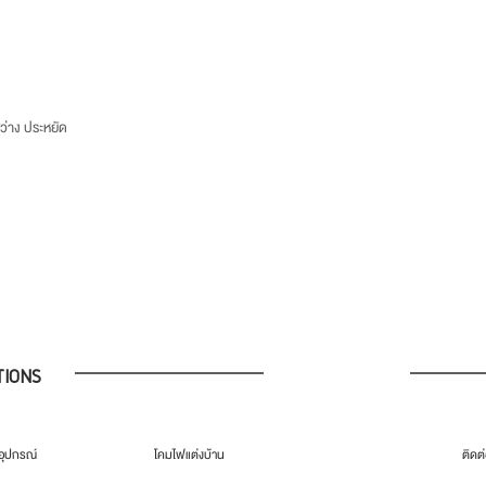
2 บางบอน 4 ซอย 8 เขต
แขวงบางบอน จังหวัดกรุ
Tel : 02-892-4482 Fax
และโทรแจ้งเราเพื่อรับทราบ
่าง ประหยัด
-ลูกค้าเป็นผู้รับผิดชอบค่าส่
TIONS
ุปกรณ์
โคมไฟแต่งบ้าน
ติดต