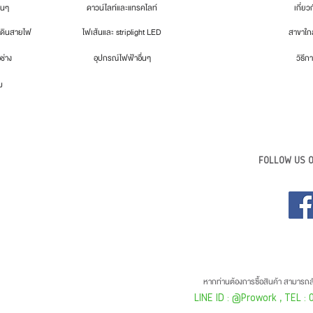
่นๆ
ดาวน์ไลท์และแทรคไลท์
เกี่ยว
เดินสายไฟ
ไฟเส้นและ striplight LED
สาขาใกล
อช่าง
อุปกรณ์ไฟฟ้าอื่นๆ
วิธีกา
ม
FOLLOW US O
หากท่านต้องการซื้อสินค้า สามารถสั
LINE ID : @Prowork
, TEL :