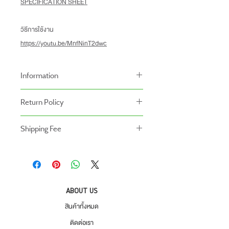
SPECIFICATION SHEET
วิธีการใช้งาน
https://youtu.be/MnfNinT2dwc
Information
-สินค้าหลอดไฟราคาที่แสดงอยู่เป็นราคาที่ไม่รวม
Return Policy
โคมไฟ
นโยบายการคืนของ
Shipping Fee
- สินค้าสามารถคืนได้ภายใน 7 วัน หลังจากรับ
- สินค้ายังไม่รวมค่าจัดส่ง ผู้ซื้อเป็นผู้รับผิดชอบ
ของ
ค่าจัดส่ง
- สินค้าต้องอยู่ในสภาพที่สมบูรณ์ พร้อมกล่อง
บรรจุ และใบเสร็จ เท่านั้น
- ค่าขนส่งจะไม่สามารถคืนเงินได้
ABOUT US
- สินค้าโปรโมชั่นไม่สามารถคืนได้
สินค้าทั้งหมด
- กรุณาส่งสินค้ากลับที่
ติดต่อเรา