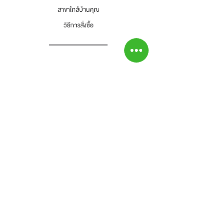
สำนักงานใหญ่ : บริษัท โปรเวิร์ค รีเทล จำกัด
สาขาใกล้บ้านคุณ
(Prowork Retail Co.,Ltd)
วิธีการสั่งซื้อ
2 บางบอน 4 ซอย 8 เขตบางบอน
แขวงบางบอน จังหวัดกรุงเทพๆ 10150
Tel : 02-892-4482 Fax : 02-892-4477
และโทรแจ้งเราเพื่อรับทราบ
-ลูกค้าเป็นผู้รับผิดชอบค่าส่งสินค้าคืนทั้งสิ้น