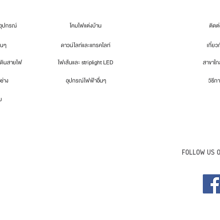
ุปกรณ์
โคมไฟแต่งบ้าน
ติดต
่นๆ
ดาวน์ไลท์และแทรคไลท์
เกี่ยว
เดินสายไฟ
ไฟเส้นและ striplight LED
สาขาใกล
อช่าง
อุปกรณ์ไฟฟ้าอื่นๆ
วิธีกา
ม
FOLLOW US O