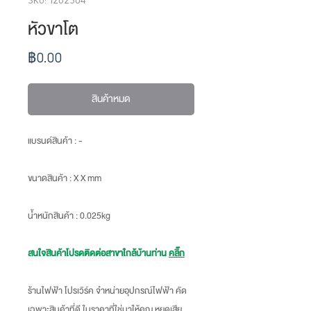
หัวขาโต
ราคา
฿0.00
สินค้าหมด
แบรนด์สินค้า : -
ขนาดสินค้า
: X X mm
น้ำหนักสินค้า
: 0.025kg
สนใจสินค้าโปรดติดต่อสาขาใกล้บ้านท่าน
คลิ๊ก
ร้านไฟฟ้า โปรเวิร์ค จำหน่ายอุปกรณ์ไฟฟ้า คัด
เฉพาะสินค้าที่ดี ในราคาที่ใช่มาให้คุณ หยุดเสีย