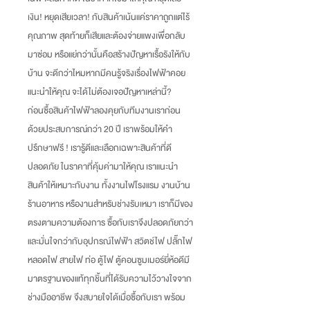
เงิน
!
หยุดเสียเวลา
!
กับสินค้าเน้นแค่ราคาถูกแต่ไร้
คุณภาพ สุดท้ายก็เสียและต้องจ่ายแพงเพื่อกลับ
มาซ่อม หรือแย่กว่านั้นคือสร้างปัญหาเรื้อรังให้กับ
บ้าน จะดีกว่าไหมหากมีคนรู้จริงเรื่องไฟฟ้าคอย
แนะนำให้คุณ จะได้ไม่ต้องเจอปัญหาเหล่านี้
?
ก่อนซื้อสินค้าไฟฟ้าลองคุยกับทีมงานเราก่อน
ด้วยประสบการณ์กว่า
20
ปี เราพร้อมให้คำ
ปรึกษาฟรี
!
เรารู้ดีและเลือกเฉพาะสินค้าที่ดี
ปลอดภัย ในราคาที่คุ้มค่ามาให้คุณ เราแนะนำ
สินค้าให้เหมาะกับงาน ทั้งงานไฟโรงแรม งานบ้าน
ร้านอาหาร หรืองานสำหรับช่างรับเหมา เราก็มีของ
ตรงตามความต้องการ ซื้อกับเราจึงปลอดภัยกว่า
และมั่นใจกว่ากับอุปกรณ์ไฟฟ้า สวิตช์ไฟ ปลั๊กไฟ
หลอดไฟ สายไฟ ท่อ ตู้ไฟ ตู้คอนซูมเมอร์ยี่ห้อดีมี
มาตรฐานของแท้ทุกชิ้นที่ได้รับความไว้วางใจจาก
ช่างมืออาชีพ จึงสบายใจได้เมื่อซื้อกับเรา พร้อม