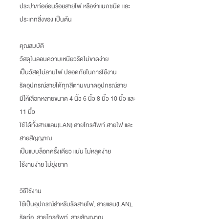
ประปา/ท่ออ่อนร้อยสายไฟ หรือจำแนกชนิด และ
ประเภทสิ่งของ เป็นต้น
คุณสมบัติ
วัสดุไนลอนความเหนียวรัดไม่ขาดง่าย
เป็นวัสดุไม่ลามไฟ ปลอดภัยในการใช้งาน
รัดอุปกรณ์สายได้ทุกสีตามขนาดอุปกรณ์สาย
มีให้เลือกหลายขนาด 4 นิ้ว 6 นิ้ว 8 นิ้ว 10 นิ้ว และ
11 นิ้ว
ใช้ได้ทั้งสายแลน(LAN) สายโทรศัพท์ สายไฟ และ
สายสัญญาณ
เป็นแบบล็อกครั้งเดียว แน่น ไม่หลุดง่าย
ใช้งานง่าย ไม่ยุ่งยาก
วิธีใช้งาน
ใช้เป็นอุปกรณ์สำหรับรัดสายไฟ, สายแลน(LAN),
รัดท่อ, สายโทรศัพท์, สายสัญญาณ