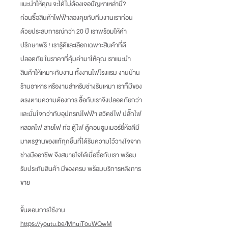
แนะนำให้คุณ จะได้ไม่ต้องเจอปัญหาเหล่านี้
?
ก่อนซื้อสินค้าไฟฟ้าลองคุยกับทีมงานเราก่อน
ด้วยประสบการณ์กว่า
20
ปี เราพร้อมให้คำ
ปรึกษาฟรี
!
เรารู้ดีและเลือกเฉพาะสินค้าที่ดี
ปลอดภัย ในราคาที่คุ้มค่ามาให้คุณ เราแนะนำ
สินค้าให้เหมาะกับงาน ทั้งงานไฟโรงแรม งานบ้าน
ร้านอาหาร หรืองานสำหรับช่างรับเหมา เราก็มีของ
ตรงตามความต้องการ ซื้อกับเราจึงปลอดภัยกว่า
และมั่นใจกว่ากับอุปกรณ์ไฟฟ้า สวิตช์ไฟ ปลั๊กไฟ
หลอดไฟ สายไฟ ท่อ ตู้ไฟ ตู้คอนซูมเมอร์ยี่ห้อดีมี
มาตรฐานของแท้ทุกชิ้นที่ได้รับความไว้วางใจจาก
ช่างมืออาชีพ จึงสบายใจได้เมื่อซื้อกับเรา พร้อม
รับประกันสินค้า มีของครบ พร้อมบริการหลังการ
ขาย
ขั้นตอนการใช้งาน
https://youtu.be/MnuiTouWQwM