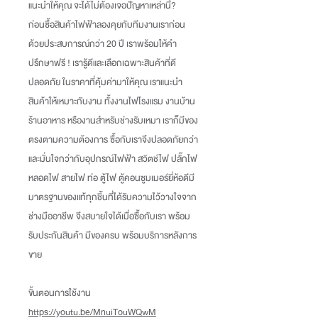
แนะนำให้คุณ จะได้ไม่ต้องเจอปัญหาเหล่านี้
?
ก่อนซื้อสินค้าไฟฟ้าลองคุยกับทีมงานเราก่อน
ด้วยประสบการณ์กว่า
20
ปี เราพร้อมให้คำ
ปรึกษาฟรี
!
เรารู้ดีและเลือกเฉพาะสินค้าที่ดี
ปลอดภัย ในราคาที่คุ้มค่ามาให้คุณ เราแนะนำ
สินค้าให้เหมาะกับงาน ทั้งงานไฟโรงแรม งานบ้าน
ร้านอาหาร หรืองานสำหรับช่างรับเหมา เราก็มีของ
ตรงตามความต้องการ ซื้อกับเราจึงปลอดภัยกว่า
และมั่นใจกว่ากับอุปกรณ์ไฟฟ้า สวิตช์ไฟ ปลั๊กไฟ
หลอดไฟ สายไฟ ท่อ ตู้ไฟ ตู้คอนซูมเมอร์ยี่ห้อดีมี
มาตรฐานของแท้ทุกชิ้นที่ได้รับความไว้วางใจจาก
ช่างมืออาชีพ จึงสบายใจได้เมื่อซื้อกับเรา พร้อม
รับประกันสินค้า มีของครบ พร้อมบริการหลังการ
ขาย
ขั้นตอนการใช้งาน
https://youtu.be/MnuiTouWQwM