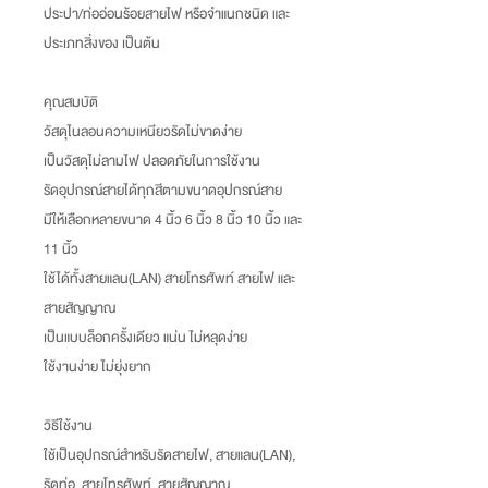
ประปา/ท่ออ่อนร้อยสายไฟ หรือจำแนกชนิด และ
ประเภทสิ่งของ เป็นต้น
คุณสมบัติ
วัสดุไนลอนความเหนียวรัดไม่ขาดง่าย
เป็นวัสดุไม่ลามไฟ ปลอดภัยในการใช้งาน
รัดอุปกรณ์สายได้ทุกสีตามขนาดอุปกรณ์สาย
มีให้เลือกหลายขนาด 4 นิ้ว 6 นิ้ว 8 นิ้ว 10 นิ้ว และ
11 นิ้ว
ใช้ได้ทั้งสายแลน(LAN) สายโทรศัพท์ สายไฟ และ
สายสัญญาณ
เป็นแบบล็อกครั้งเดียว แน่น ไม่หลุดง่าย
ใช้งานง่าย ไม่ยุ่งยาก
วิธีใช้งาน
ใช้เป็นอุปกรณ์สำหรับรัดสายไฟ, สายแลน(LAN),
รัดท่อ, สายโทรศัพท์, สายสัญญาณ