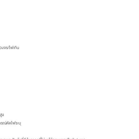
ดวงจร/ไฟเกิน
สูง
กรณ์ตัดไฟระบุ