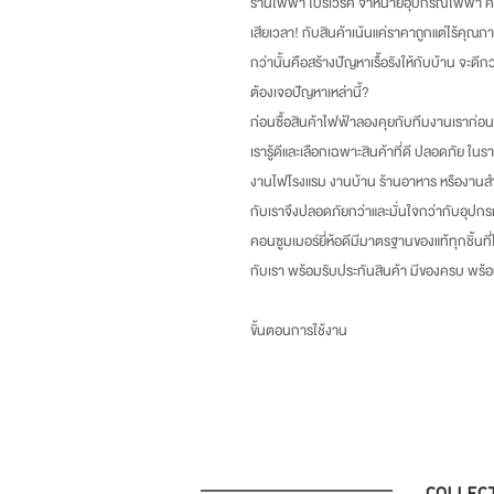
ร้านไฟฟ้า โปรเวิร์ค จำหน่ายอุปกรณ์ไฟฟ้า คัด
เสียเวลา
!
กับสินค้าเน้นแค่ราคาถูกแต่ไร้คุณภา
กว่านั้นคือสร้างปัญหาเรื้อรังให้กับบ้าน จะดี
ต้องเจอปัญหาเหล่านี้
?
ก่อนซื้อสินค้าไฟฟ้าลองคุยกับทีมงานเราก่อน
เรารู้ดีและเลือกเฉพาะสินค้าที่ดี ปลอดภัย ในร
งานไฟโรงแรม งานบ้าน ร้านอาหาร หรืองานสำ
กับเราจึงปลอดภัยกว่าและมั่นใจกว่ากับอุปกร
คอนซูมเมอร์ยี่ห้อดีมีมาตรฐานของแท้ทุกชิ้นที
กับเรา พร้อมรับประกันสินค้า มีของครบ พร
ขั้นตอนการใช้งาน
COLLEC