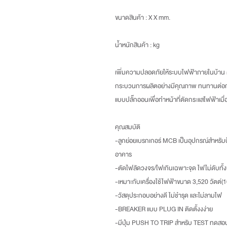
ขนาดสินค้า
: X X mm.
น้ำหนักสินค้า
: kg
เพิ่มความปลอดภัยให้ระบบไฟฟ้าภายในบ้าน ด
กระบวนการผลิตอย่างมีคุณภาพ ทนทานต่อการใ
แบบปลั๊กออนเพื่อทำหน้าที่ตัดกระแสไฟฟ้าเม
คุณสมบัติ
-ลูกย่อยเบรกเกอร์ MCB เป็นอุปกรณ์สำหรั
อาคาร
-ตัดไฟลัดวงจร/ไฟเกินเฉพาะจุด ไฟไม่ดับทั้ง
-เหมาะกับเครื่องใช้ไฟฟ้าขนาด 3,520 วัตต์(1
-วัสดุประกอบอย่างดี ไม่ชำรุด และไม่ลามไฟ
-BREAKER แบบ PLUG IN ติดตั้งงง่าย
-มีปุ่ม PUSH TO TRIP สำหรับ TEST ทด