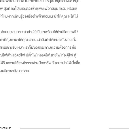
เฉพาะสินค้าที่ดี ในราคาที่ใช่มาให้คุณ หยุดเสียเงิน
!
หยุด
พ สุดท้ายก็เสียและต้องจ่ายแพงเพื่อกลับมาซ่อม หรือแย่
กว่าไหมหากมีคนรู้จริงเรื่องไฟฟ้าคอยแนะนำให้คุณ จะได้ไม่
ด้วยประสบการณ์กว่า
20
ปี เราพร้อมให้คำปรึกษาฟรี
!
าคาที่คุ้มค่ามาให้คุณ เราแนะนำสินค้าให้เหมาะกับงาน ทั้ง
หรับช่างรับเหมา เราก็มีของตรงตามความต้องการ ซื้อ
ณ์ไฟฟ้า สวิตช์ไฟ ปลั๊กไฟ หลอดไฟ สายไฟ ท่อ ตู้ไฟ ตู้
่ได้รับความไว้วางใจจากช่างมืออาชีพ จึงสบายใจได้เมื่อซื้อ
้อมบริการหลังการขาย
TIONS