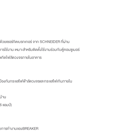
แขวงบางบอน จังหวัดกรุ
Tel : 02-892-4482 Fax
และโทรแจ้งเราเพื่อรับทราบ
-ลูกค้าเป็นผู้รับผิดชอบค่าส่
้วยเซอร์กิตเบรกเกอร์ จาก SCHNEIDER ที่ผ่าน
ช้งาน เหมาะสำหรับติดตั้งใช้งานร่วมกับตู้คอนซูเมอร์
ื่อเกิดไฟลัดวงจรภายในอาคาร
บป้องกันกระแสไฟฟ้าลัดวงจรและกระแสไฟเกินภายใน
บ้าน
6 แอมป์)
สอบการทำงานของBREAKER