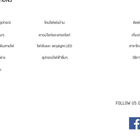
ุปกรณ์
โคมไฟแต่งบ้าน
ติดต
่นๆ
ดาวน์ไลท์และแทรคไลท์
เกี่ยว
เดินสายไฟ
ไฟเส้นและ striplight LED
สาขาใกล
อช่าง
อุปกรณ์ไฟฟ้าอื่นๆ
วิธีกา
ม
FOLLOW US O