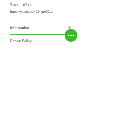
ขั้นตอนการใช้งาน
https://youtu.be/HC6-gpKICvo
Information
-ราคาที่ระบุบนหน้าเว็ปไซท์อาจแตกต่างจากราคา
Return Policy
หน้าร้านและสาขาของเรา
นโยบายการคืนของ
-ระยะเวลารับประกันสินค้าบนเว็ปไซท์อาจจะแตก
Shipping Fee
- สินค้าสามารถคืนได้ภายใน 7 วัน หลังจากรับ
ต่างจากการซื้อสินค้าหน้าร้าน
- สินค้ายังไม่รวมค่าจัดส่ง ผู้ซื้อเป็นผู้รับผิดชอบ
ของ
สินค้ายังไม่รวมค่าติดตั้ง
ค่าจัดส่ง
- สินค้าต้องอยู่ในสภาพที่สมบูรณ์ พร้อมกล่อง
บรรจุ และใบเสร็จ เท่านั้น
- ค่าขนส่งจะไม่สามารถคืนเงินได้
ABOUT US
- สินค้าโปรโมชั่นไม่สามารถคืนได้
สินค้าทั้งหมด
- กรุณาส่งสินค้ากลับที่
ติดต่อเรา
สำนักงานใหญ่ : บริษัท โปรเวิร์ค รีเทล จำกัด
สาขาใกล้บ้านคุณ
(Prowork Retail Co.,Ltd)