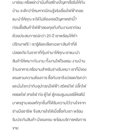
มาซ่อม หรือแย่กว่านั้นคือสร้างปัญหาเรื้อรังให้กับ
บ้าน จะดีกว่าไหมหากมีคนรู้จริงเรื่องไฟฟ้าคอย
แนะนำให้คุณ จะได้ไม่ต้องเจอปัญหาเหล่านี้
?
ก่อนซื้อสินค้าไฟฟ้าลองคุยกับทีมงานเราก่อน
ด้วยประสบการณ์กว่า
20
ปี เราพร้อมให้คำ
ปรึกษาฟรี
!
เรารู้ดีและเลือกเฉพาะสินค้าที่ดี
ปลอดภัย ในราคาที่คุ้มค่ามาให้คุณ เราแนะนำ
สินค้าให้เหมาะกับงาน ทั้งงานไฟโรงแรม งานบ้าน
ร้านอาหาร หรืองานสำหรับช่างรับเหมา เราก็มีของ
ตรงตามความต้องการ ซื้อกับเราจึงปลอดภัยกว่า
และมั่นใจกว่ากับอุปกรณ์ไฟฟ้า สวิตช์ไฟ ปลั๊กไฟ
หลอดไฟ สายไฟ ท่อ ตู้ไฟ ตู้คอนซูมเมอร์ยี่ห้อดีมี
มาตรฐานของแท้ทุกชิ้นที่ได้รับความไว้วางใจจาก
ช่างมืออาชีพ จึงสบายใจได้เมื่อซื้อกับเรา พร้อม
รับประกันสินค้า มีของครบ พร้อมบริการหลังการ
ขาย