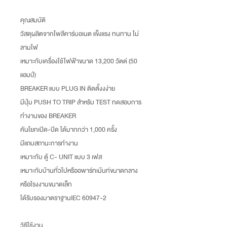
คุณสมบัติ
วัสดุผลิตจากโพลีคาร์บอเนต แข็งแรง ทนทาน ไม่
ลามไฟ
เหมาะกับเครื่องใช้ไฟฟ้าขนาด 13,200 วัตต์ (50
แอมป์)
BREAKER แบบ PLUG IN ติดตั้งงง่าย
มีปุ่ม PUSH TO TRIP สำหรับ TEST ทดสอบการ
ทำงานของ BREAKER
คันโยกเปิด-ปิด ได้มากกว่า 1,000 ครั้ง
มีแถบสถานะการทำงาน
เหมาะกับ ตู้ C- UNIT แบบ 3 เฟส
เหมาะกับบ้านทั่วไปหรืออพาร์ทเม้นท์ขนาดกลาง
หรือโรงงานขนาดเล็ก
ได้รับรองมาตราฐานIEC 60947-2
วิธีใช้งาน