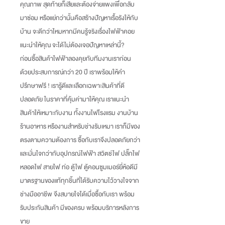
คุณภาพ สุดท้ายก็เสียและต้องจ่ายแพงเพื่อกลับ
มาซ่อม หรือแย่กว่านั้นคือสร้างปัญหาเรื้อรังให้กับ
บ้าน จะดีกว่าไหมหากมีคนรู้จริงเรื่องไฟฟ้าคอย
แนะนำให้คุณ จะได้ไม่ต้องเจอปัญหาเหล่านี้
?
ก่อนซื้อสินค้าไฟฟ้าลองคุยกับทีมงานเราก่อน
ด้วยประสบการณ์กว่า
20
ปี เราพร้อมให้คำ
ปรึกษาฟรี
!
เรารู้ดีและเลือกเฉพาะสินค้าที่ดี
ปลอดภัย ในราคาที่คุ้มค่ามาให้คุณ เราแนะนำ
สินค้าให้เหมาะกับงาน ทั้งงานไฟโรงแรม งานบ้าน
ร้านอาหาร หรืองานสำหรับช่างรับเหมา เราก็มีของ
ตรงตามความต้องการ ซื้อกับเราจึงปลอดภัยกว่า
และมั่นใจกว่ากับอุปกรณ์ไฟฟ้า สวิตช์ไฟ ปลั๊กไฟ
หลอดไฟ สายไฟ ท่อ ตู้ไฟ ตู้คอนซูมเมอร์ยี่ห้อดีมี
มาตรฐานของแท้ทุกชิ้นที่ได้รับความไว้วางใจจาก
ช่างมืออาชีพ จึงสบายใจได้เมื่อซื้อกับเรา พร้อม
รับประกันสินค้า มีของครบ พร้อมบริการหลังการ
ขาย