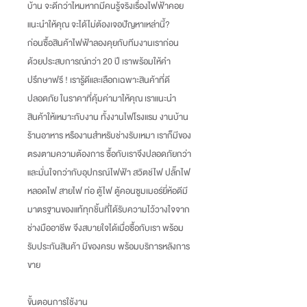
บ้าน จะดีกว่าไหมหากมีคนรู้จริงเรื่องไฟฟ้าคอย
แนะนำให้คุณ จะได้ไม่ต้องเจอปัญหาเหล่านี้
?
ก่อนซื้อสินค้าไฟฟ้าลองคุยกับทีมงานเราก่อน
ด้วยประสบการณ์กว่า
20
ปี เราพร้อมให้คำ
ปรึกษาฟรี
!
เรารู้ดีและเลือกเฉพาะสินค้าที่ดี
ปลอดภัย ในราคาที่คุ้มค่ามาให้คุณ เราแนะนำ
สินค้าให้เหมาะกับงาน ทั้งงานไฟโรงแรม งานบ้าน
ร้านอาหาร หรืองานสำหรับช่างรับเหมา เราก็มีของ
ตรงตามความต้องการ ซื้อกับเราจึงปลอดภัยกว่า
และมั่นใจกว่ากับอุปกรณ์ไฟฟ้า สวิตช์ไฟ ปลั๊กไฟ
หลอดไฟ สายไฟ ท่อ ตู้ไฟ ตู้คอนซูมเมอร์ยี่ห้อดีมี
มาตรฐานของแท้ทุกชิ้นที่ได้รับความไว้วางใจจาก
ช่างมืออาชีพ จึงสบายใจได้เมื่อซื้อกับเรา พร้อม
รับประกันสินค้า มีของครบ พร้อมบริการหลังการ
ขาย
ขั้นตอนการใช้งาน