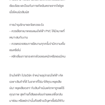
เรียบร้อย และป้องกันการเกิดอันตรายจากไฟดูด
เมื่อโดนผิวสัมผัส
การบำรุงรักษาและข้อควรระวัง
- ควรเลือกขนาดของแผงไฟฟ้า PVC ให้มีขนาดที่
เหมาะสมกับงาน
- ควรตรวจสอบการยึดงานทุกครั้งว่ามีความแข็ง
แรงหรือไม่
- หลีกเลี่ยงการกระแทกด้วยของหนักหรือของมีคม
ร้านไฟฟ้า โปรเวิร์ค จำหน่ายอุปกรณ์ไฟฟ้า คัด
เฉพาะสินค้าที่ดี ในราคาที่ใช่มาให้คุณ หยุดเสีย
เงิน
!
หยุดเสียเวลา
!
กับสินค้าเน้นแค่ราคาถูกแต่ไร้
คุณภาพ สุดท้ายก็เสียและต้องจ่ายแพงเพื่อกลับ
มาซ่อม หรือแย่กว่านั้นคือสร้างปัญหาเรื้อรังให้กับ