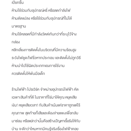
เปียกชื้น
ห้ามใช้ร่วมกับอุปกรณ์หรี่ หรือลดกำลังไฟ
ห้ามดัดแปลง หรือใช้ร่วมกับอุปกรณ์ที่ไม่ได้
มาตรฐาน
ห้ามใช้หลอดที่มีกำลังวัตต์เกินกว่าที่ระบุไว้ข้าง
กล่อง
หลีกเลี่ยงการติดตั้งในบริเวณที่มีความร้อนสูง
ระวังไฟดูด/ไฟรั่วหากประกอบ และติดตั้งไม่ถูกวิธี
ห้ามนำไปใช้ผิดประเภทของการใช้งาน
ควรติดตั้งให้พ้นมือเด็ก
ร้านไฟฟ้า โปรเวิร์ค จำหน่ายอุปกรณ์ไฟฟ้า คัด
เฉพาะสินค้าที่ดี ในราคาที่ใช่มาให้คุณ หยุดเสีย
เงิน
!
หยุดเสียเวลา
!
กับสินค้าเน้นแค่ราคาถูกแต่ไร้
คุณภาพ สุดท้ายก็เสียและต้องจ่ายแพงเพื่อกลับ
มาซ่อม หรือแย่กว่านั้นคือสร้างปัญหาเรื้อรังให้กับ
บ้าน จะดีกว่าไหมหากมีคนรู้จริงเรื่องไฟฟ้าคอย