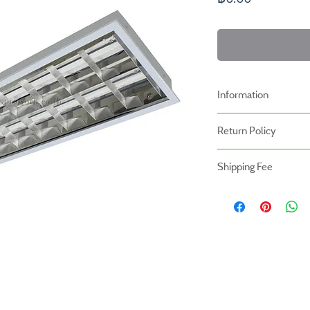
Information
-ราคาที่ระบุบนหน้าเว็ปไ
Return Policy
เรา
นโยบายการคืนของ
-ระยะเวลารับประกันสินค้า
Shipping Fee
- สินค้าสามารถคืนได้ภายใ
หน้าร้าน
- สินค้ายังไม่รวมค่าจัดส่ง ผู
- สินค้าต้องอยู่ในสภาพที่ส
สินค้ายังไม่รวมค่าติดตั้ง
- ค่าขนส่งจะไม่สามารถคืนเง
- สินค้าโปรโมชั่นไม่สามารถ
- กรุณาส่งสินค้ากลับที่
สำนักงานใหญ่ : บริษัท โปร
(Prowork Retail Co.,Lt
2 บางบอน 4 ซอย 8 เขต