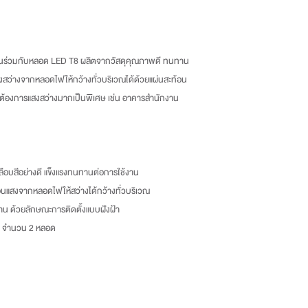
แขวงบางบอน จังหวัดกรุ
Tel : 02-892-4482 Fax
และโทรแจ้งเราเพื่อรับทราบ
งานร่วมกับหลอด LED T8 ผลิตจากวัสดุคุณภาพดี ทนทาน
-ลูกค้าเป็นผู้รับผิดชอบค่าส่
งสว่างจากหลอดไฟให้กว้างทั่วบริเวณได้ด้วยแผ่นสะท้อน
ี่ต้องการแสงสว่างมากเป็นพิเศษ เช่น อาคารสำนักงาน
อบสีอย่างดี แข็งแรงทนทานต่อการใช้งาน
ท้อนแสงจากหลอดไฟให้สว่างได้กว้างทั่วบริเวณ
ดาน ด้วยลักษณะการติดตั้งแบบฝังฝ้า
ต์ จำนวน 2 หลอด