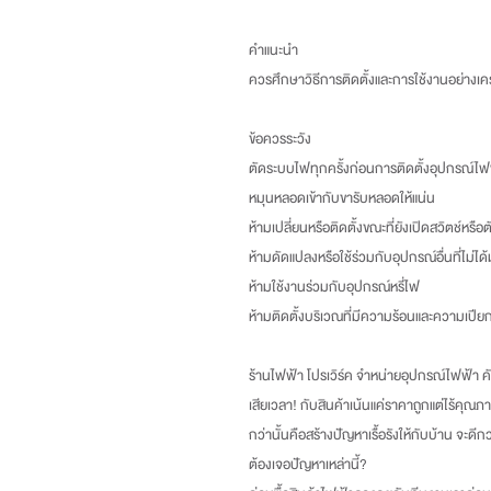
คำแนะนำ
ควรศึกษาวิธีการติดตั้งและการใช้งานอย่างเคร
ข้อควรระวัง
ตัดระบบไฟทุกครั้งก่อนการติดตั้งอุปกรณ์ไฟ
หมุนหลอดเข้ากับขารับหลอดให้แน่น
ห้ามเปลี่ยนหรือติดตั้งขณะที่ยังเปิดสวิตช์หรือต
ห้ามดัดแปลงหรือใช้ร่วมกับอุปกรณ์อื่นที่ไม่ไ
ห้ามใช้งานร่วมกับอุปกรณ์หรี่ไฟ
ห้ามติดตั้งบริเวณที่มีความร้อนและความเปียกช
ร้านไฟฟ้า โปรเวิร์ค จำหน่ายอุปกรณ์ไฟฟ้า คัด
เสียเวลา
!
กับสินค้าเน้นแค่ราคาถูกแต่ไร้คุณภา
กว่านั้นคือสร้างปัญหาเรื้อรังให้กับบ้าน จะดี
ต้องเจอปัญหาเหล่านี้
?