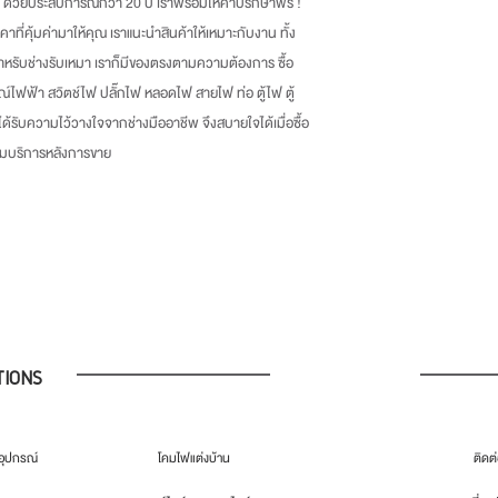
ด้วยประสบการณ์กว่า
20
ปี เราพร้อมให้คำปรึกษาฟรี
!
าคาที่คุ้มค่ามาให้คุณ เราแนะนำสินค้าให้เหมาะกับงาน ทั้ง
หรับช่างรับเหมา เราก็มีของตรงตามความต้องการ ซื้อ
ณ์ไฟฟ้า สวิตช์ไฟ ปลั๊กไฟ หลอดไฟ สายไฟ ท่อ ตู้ไฟ ตู้
่ได้รับความไว้วางใจจากช่างมืออาชีพ จึงสบายใจได้เมื่อซื้อ
้อมบริการหลังการขาย
TIONS
ุปกรณ์
โคมไฟแต่งบ้าน
ติดต