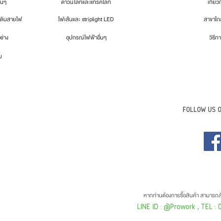
่นๆ
ดาวน์ไลท์และแทรคไลท์
เกี่ยว
เดินสายไฟ
ไฟเส้นและ striplight LED
สาขาใกล
อช่าง
อุปกรณ์ไฟฟ้าอื่นๆ
วิธีกา
ม
FOLLOW US O
หากท่านต้องการซื้อสินค้า สามารถสั
LINE ID : @Prowork
, TEL :