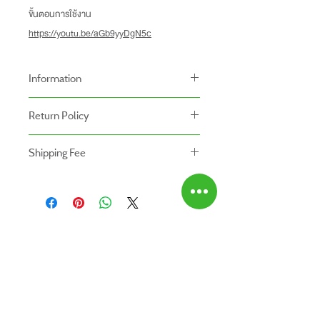
ขั้นตอนการใช้งาน
https://youtu.be/aGb9yyDgN5c
Information
-ราคาที่ระบุบนหน้าเว็ปไซท์อาจแตกต่างจากราคา
Return Policy
หน้าร้านและสาขาของเรา
นโยบายการคืนของ
-ระยะเวลารับประกันสินค้าบนเว็ปไซท์อาจจะแตก
Shipping Fee
- สินค้าสามารถคืนได้ภายใน 7 วัน หลังจากรับ
ต่างจากการซื้อสินค้าหน้าร้าน
- สินค้ายังไม่รวมค่าจัดส่ง ผู้ซื้อเป็นผู้รับผิดชอบ
ของ
สินค้ายังไม่รวมค่าติดตั้ง
ค่าจัดส่ง
- สินค้าต้องอยู่ในสภาพที่สมบูรณ์ พร้อมกล่อง
บรรจุ และใบเสร็จ เท่านั้น
- ค่าขนส่งจะไม่สามารถคืนเงินได้
ABOUT US
- สินค้าโปรโมชั่นไม่สามารถคืนได้
สินค้าทั้งหมด
- กรุณาส่งสินค้ากลับที่
ติดต่อเรา
สำนักงานใหญ่ : บริษัท โปรเวิร์ค รีเทล จำกัด
สาขาใกล้บ้านคุณ
(Prowork Retail Co.,Ltd)