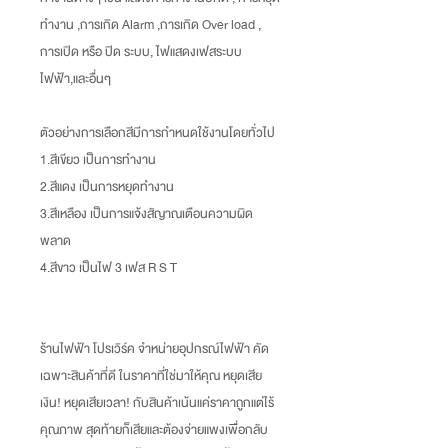
ทำงาน ,การเกิด Alarm ,การเกิด Over load ,
การเปิด หรือ ปิด ระบบ, ไฟแสดงเฟสระบบ
ไฟฟ้า,และอื่นๆ
ตัวอย่างการเลือกสีมีการกำหนดใช้งานโดยทั่วไป
1.สีเขียว เป็นการทำงาน
2.สีแดง เป็นการหยุดทำงาน
3.สีเหลือง เป็นการแจ้งสัญาณเตือนความผิด
พลาด
4.สีขาว เป็นไฟ 3 เฟส R S T
ร้านไฟฟ้า โปรเวิร์ค จำหน่ายอุปกรณ์ไฟฟ้า คัด
เฉพาะสินค้าที่ดี ในราคาที่ใช่มาให้คุณ หยุดเสีย
เงิน
!
หยุดเสียเวลา
!
กับสินค้าเน้นแค่ราคาถูกแต่ไร้
คุณภาพ สุดท้ายก็เสียและต้องจ่ายแพงเพื่อกลับ