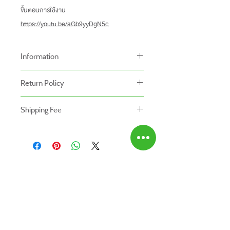
ขั้นตอนการใช้งาน
https://youtu.be/aGb9yyDgN5c
Information
-ราคาที่ระบุบนหน้าเว็ปไซท์อาจแตกต่างจากราคา
Return Policy
หน้าร้านและสาขาของเรา
นโยบายการคืนของ
-ระยะเวลารับประกันสินค้าบนเว็ปไซท์อาจจะแตก
Shipping Fee
- สินค้าสามารถคืนได้ภายใน 7 วัน หลังจากรับ
ต่างจากการซื้อสินค้าหน้าร้าน
- สินค้ายังไม่รวมค่าจัดส่ง ผู้ซื้อเป็นผู้รับผิดชอบ
ของ
สินค้ายังไม่รวมค่าติดตั้ง
ค่าจัดส่ง
- สินค้าต้องอยู่ในสภาพที่สมบูรณ์ พร้อมกล่อง
บรรจุ และใบเสร็จ เท่านั้น
- ค่าขนส่งจะไม่สามารถคืนเงินได้
ABOUT US
- สินค้าโปรโมชั่นไม่สามารถคืนได้
สินค้าทั้งหมด
- กรุณาส่งสินค้ากลับที่
ติดต่อเรา
สำนักงานใหญ่ : บริษัท โปรเวิร์ค รีเทล จำกัด
สาขาใกล้บ้านคุณ
(Prowork Retail Co.,Ltd)