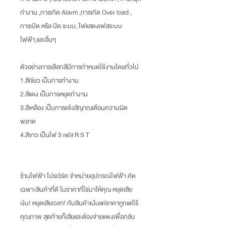
ทำงาน ,การเกิด Alarm ,การเกิด Over load ,
การเปิด หรือ ปิด ระบบ, ไฟแสดงเฟสระบบ
ไฟฟ้า,และอื่นๆ
ตัวอย่างการเลือกสีมีการกำหนดใช้งานโดยทั่วไป
1.สีเขียว เป็นการทำงาน
2.สีแดง เป็นการหยุดทำงาน
3.สีเหลือง เป็นการแจ้งสัญาณเตือนความผิด
พลาด
4.สีขาว เป็นไฟ 3 เฟส R S T
ร้านไฟฟ้า โปรเวิร์ค จำหน่ายอุปกรณ์ไฟฟ้า คัด
เฉพาะสินค้าที่ดี ในราคาที่ใช่มาให้คุณ หยุดเสีย
เงิน
!
หยุดเสียเวลา
!
กับสินค้าเน้นแค่ราคาถูกแต่ไร้
คุณภาพ สุดท้ายก็เสียและต้องจ่ายแพงเพื่อกลับ