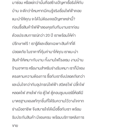
มาซ่อม หรือแย่กว่านั้นคือสร้างปัญหาเรื้อรังให้กับ
บ้าน จะดีกว่าไหมหากมีคนรู้จริงเรื่องไฟฟ้าคอย
แนะนำให้คุณ จะได้ไม่ต้องเจอปัญหาเหล่านี้
?
ก่อนซื้อสินค้าไฟฟ้าลองคุยกับทีมงานเราก่อน
ด้วยประสบการณ์กว่า
20
ปี เราพร้อมให้คำ
ปรึกษาฟรี
!
เรารู้ดีและเลือกเฉพาะสินค้าที่ดี
ปลอดภัย ในราคาที่คุ้มค่ามาให้คุณ เราแนะนำ
สินค้าให้เหมาะกับงาน ทั้งงานไฟโรงแรม งานบ้าน
ร้านอาหาร หรืองานสำหรับช่างรับเหมา เราก็มีของ
ตรงตามความต้องการ ซื้อกับเราจึงปลอดภัยกว่า
และมั่นใจกว่ากับอุปกรณ์ไฟฟ้า สวิตช์ไฟ ปลั๊กไฟ
หลอดไฟ สายไฟ ท่อ ตู้ไฟ ตู้คอนซูมเมอร์ยี่ห้อดีมี
มาตรฐานของแท้ทุกชิ้นที่ได้รับความไว้วางใจจาก
ช่างมืออาชีพ จึงสบายใจได้เมื่อซื้อกับเรา พร้อม
รับประกันสินค้า มีของครบ พร้อมบริการหลังการ
ขาย