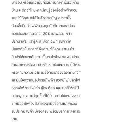
มาซ่อม หรือแย่กว่านั้นคือสร้างปัญหาเรื้อรังให้กับ
บ้าน จะดีกว่าไหมหากมีคนรู้จริงเรื่องไฟฟ้าคอย
แนะนำให้คุณ จะได้ไม่ต้องเจอปัญหาเหล่านี้
?
ก่อนซื้อสินค้าไฟฟ้าลองคุยกับทีมงานเราก่อน
ด้วยประสบการณ์กว่า
20
ปี เราพร้อมให้คำ
ปรึกษาฟรี
!
เรารู้ดีและเลือกเฉพาะสินค้าที่ดี
ปลอดภัย ในราคาที่คุ้มค่ามาให้คุณ เราแนะนำ
สินค้าให้เหมาะกับงาน ทั้งงานไฟโรงแรม งานบ้าน
ร้านอาหาร หรืองานสำหรับช่างรับเหมา เราก็มีของ
ตรงตามความต้องการ ซื้อกับเราจึงปลอดภัยกว่า
และมั่นใจกว่ากับอุปกรณ์ไฟฟ้า สวิตช์ไฟ ปลั๊กไฟ
หลอดไฟ สายไฟ ท่อ ตู้ไฟ ตู้คอนซูมเมอร์ยี่ห้อดีมี
มาตรฐานของแท้ทุกชิ้นที่ได้รับความไว้วางใจจาก
ช่างมืออาชีพ จึงสบายใจได้เมื่อซื้อกับเรา พร้อม
รับประกันสินค้า มีของครบ พร้อมบริการหลังการ
ขาย