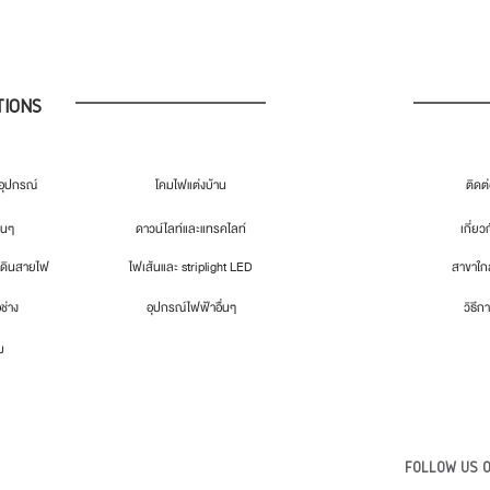
TIONS
ุปกรณ์
โคมไฟแต่งบ้าน
ติดต
่นๆ
ดาวน์ไลท์และแทรคไลท์
เกี่ยว
เดินสายไฟ
ไฟเส้นและ striplight LED
สาขาใกล
อช่าง
อุปกรณ์ไฟฟ้าอื่นๆ
วิธีกา
ม
FOLLOW US O