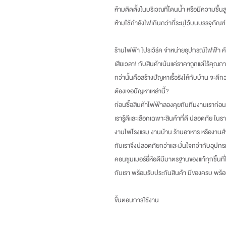
ห้ามติดตั้งในบริเวณที่โดนน้ำ หรือมีความชื้นส
ห้ามใช้กำลังไฟเกินกว่าที่ระบุไว้บนบรรจุภัณฑ์
ร้านไฟฟ้า โปรเวิร์ค จำหน่ายอุปกรณ์ไฟฟ้า คัด
เสียเวลา
!
กับสินค้าเน้นแค่ราคาถูกแต่ไร้คุณภา
กว่านั้นคือสร้างปัญหาเรื้อรังให้กับบ้าน จะดี
ต้องเจอปัญหาเหล่านี้
?
ก่อนซื้อสินค้าไฟฟ้าลองคุยกับทีมงานเราก่อน
เรารู้ดีและเลือกเฉพาะสินค้าที่ดี ปลอดภัย ในร
งานไฟโรงแรม งานบ้าน ร้านอาหาร หรืองานสำ
กับเราจึงปลอดภัยกว่าและมั่นใจกว่ากับอุปกร
คอนซูมเมอร์ยี่ห้อดีมีมาตรฐานของแท้ทุกชิ้นที
กับเรา พร้อมรับประกันสินค้า มีของครบ พร
ขั้นตอนการใช้งาน