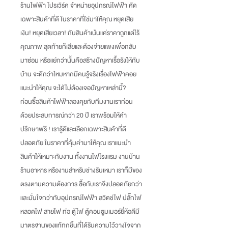
ร้านไฟฟ้า โปรเวิร์ค จำหน่ายอุปกรณ์ไฟฟ้า คัด
เฉพาะสินค้าที่ดี ในราคาที่ใช่มาให้คุณ หยุดเสีย
เงิน
!
หยุดเสียเวลา
!
กับสินค้าเน้นแค่ราคาถูกแต่ไร้
คุณภาพ สุดท้ายก็เสียและต้องจ่ายแพงเพื่อกลับ
มาซ่อม หรือแย่กว่านั้นคือสร้างปัญหาเรื้อรังให้กับ
บ้าน จะดีกว่าไหมหากมีคนรู้จริงเรื่องไฟฟ้าคอย
แนะนำให้คุณ จะได้ไม่ต้องเจอปัญหาเหล่านี้
?
ก่อนซื้อสินค้าไฟฟ้าลองคุยกับทีมงานเราก่อน
ด้วยประสบการณ์กว่า
20
ปี เราพร้อมให้คำ
ปรึกษาฟรี
!
เรารู้ดีและเลือกเฉพาะสินค้าที่ดี
ปลอดภัย ในราคาที่คุ้มค่ามาให้คุณ เราแนะนำ
สินค้าให้เหมาะกับงาน ทั้งงานไฟโรงแรม งานบ้าน
ร้านอาหาร หรืองานสำหรับช่างรับเหมา เราก็มีของ
ตรงตามความต้องการ ซื้อกับเราจึงปลอดภัยกว่า
และมั่นใจกว่ากับอุปกรณ์ไฟฟ้า สวิตช์ไฟ ปลั๊กไฟ
หลอดไฟ สายไฟ ท่อ ตู้ไฟ ตู้คอนซูมเมอร์ยี่ห้อดีมี
มาตรฐานของแท้ทุกชิ้นที่ได้รับความไว้วางใจจาก