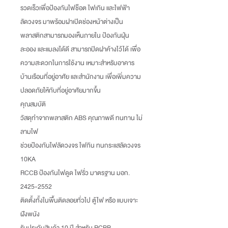
รวดเร็วเพื่อป้องกันไฟช็อต ไฟเกิน และไฟฟ้า
ลัดวงจร มาพร้อมฝาเปิดช่องหน้าต่างเป็น
พลาสติกสามารถมองเห็นภายใน ป้องกันฝุ่น
ละออง และแมลงได้ดี สามารถปิดฝาค้างไว้ได้ เพื่อ
ความสะดวกในการใช้งาน เหมาะสำหรับอาคาร
บ้านเรือนที่อยู่อาศัย และสำนักงาน เพื่อเพิ่มความ
ปลอดภัยให้กับที่อยู่อาศัยมากขึ้น
คุณสมบัติ
วัสดุทำจากพลาสติก ABS คุณภาพดี ทนทาน ไม่
ลามไฟ
ช่วยป้องกันไฟลัดวงจร ไฟกิน ทนกระแสลัดวงจร
10KA
RCCB ป้องกันไฟดูด ไฟรั่ว มาตรฐาน มอก.
2425-2552
ติดตั้งทั้งในพื้นติดลอยทั่วไป ตู้ไฟ หรือ แบบเจาะ
ฝังพนัง
รับประกันสินค้า 10 ปี สำหรับ RCBB