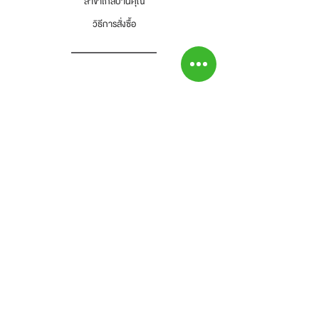
สาขาใกล้บ้านคุณ
(Prowork Retail Co.,Ltd)
วิธีการสั่งซื้อ
2 บางบอน 4 ซอย 8 เขตบางบอน
แขวงบางบอน จังหวัดกรุงเทพๆ 10150
Tel : 02-892-4482 Fax : 02-892-4477
และโทรแจ้งเราเพื่อรับทราบ
-ลูกค้าเป็นผู้รับผิดชอบค่าส่งสินค้าคืนทั้งสิ้น