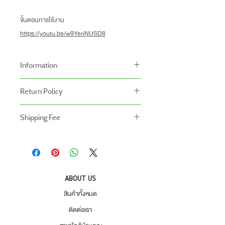
ขั้นตอนการใช้งาน
https://youtu.be/w9YeriNUSD8
Information
-สินค้าหลอดไฟราคาที่แสดงอยู่เป็นราคาที่ไม่รวม
Return Policy
โคมไฟ
นโยบายการคืนของ
Shipping Fee
- สินค้าสามารถคืนได้ภายใน 7 วัน หลังจากรับ
- สินค้ายังไม่รวมค่าจัดส่ง ผู้ซื้อเป็นผู้รับผิดชอบ
ของ
ค่าจัดส่ง
- สินค้าต้องอยู่ในสภาพที่สมบูรณ์ พร้อมกล่อง
บรรจุ และใบเสร็จ เท่านั้น
- ค่าขนส่งจะไม่สามารถคืนเงินได้
ABOUT US
- สินค้าโปรโมชั่นไม่สามารถคืนได้
สินค้าทั้งหมด
- กรุณาส่งสินค้ากลับที่
ติดต่อเรา
สำนักงานใหญ่ : บริษัท โปรเวิร์ค รีเทล จำกัด