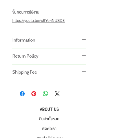
ขั้นตอนการใช้งาน
https://youtu.be/w9YeriNUSD8
Information
-สินค้าหลอดไฟราคาที่แสดงอยู่เป็นราคาที่ไม่รวม
Return Policy
โคมไฟ
นโยบายการคืนของ
Shipping Fee
- สินค้าสามารถคืนได้ภายใน 7 วัน หลังจากรับ
- สินค้ายังไม่รวมค่าจัดส่ง ผู้ซื้อเป็นผู้รับผิดชอบ
ของ
ค่าจัดส่ง
- สินค้าต้องอยู่ในสภาพที่สมบูรณ์ พร้อมกล่อง
บรรจุ และใบเสร็จ เท่านั้น
- ค่าขนส่งจะไม่สามารถคืนเงินได้
ABOUT US
- สินค้าโปรโมชั่นไม่สามารถคืนได้
สินค้าทั้งหมด
- กรุณาส่งสินค้ากลับที่
ติดต่อเรา
สำนักงานใหญ่ : บริษัท โปรเวิร์ค รีเทล จำกัด