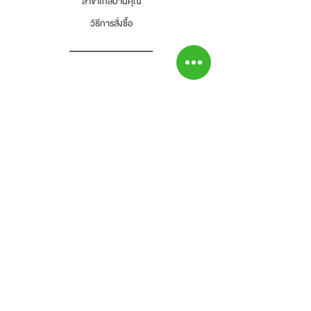
สาขาใกล้บ้านคุณ
(Prowork Retail Co.,Ltd)
วิธีการสั่งซื้อ
2 บางบอน 4 ซอย 8 เขตบางบอน
แขวงบางบอน จังหวัดกรุงเทพๆ 10150
Tel : 02-892-4482 Fax : 02-892-4477
และโทรแจ้งเราเพื่อรับทราบ
-ลูกค้าเป็นผู้รับผิดชอบค่าส่งสินค้าคืนทั้งสิ้น