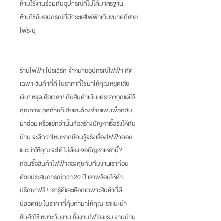
ห้ามใช้งานร่วมกับอุปกรณ์ที่ไม่ได้มาตรฐาน
ห้ามใช้กับอุปกรณ์ที่มีกระแสไฟฟ้าเกินขนาดที่สาย
ไฟระบุ
ร้านไฟฟ้า โปรเวิร์ค จำหน่ายอุปกรณ์ไฟฟ้า คัด
เฉพาะสินค้าที่ดี ในราคาที่ใช่มาให้คุณ หยุดเสีย
เงิน
!
หยุดเสียเวลา
!
กับสินค้าเน้นแค่ราคาถูกแต่ไร้
คุณภาพ สุดท้ายก็เสียและต้องจ่ายแพงเพื่อกลับ
มาซ่อม หรือแย่กว่านั้นคือสร้างปัญหาเรื้อรังให้กับ
บ้าน จะดีกว่าไหมหากมีคนรู้จริงเรื่องไฟฟ้าคอย
แนะนำให้คุณ จะได้ไม่ต้องเจอปัญหาเหล่านี้
?
ก่อนซื้อสินค้าไฟฟ้าลองคุยกับทีมงานเราก่อน
ด้วยประสบการณ์กว่า
20
ปี เราพร้อมให้คำ
ปรึกษาฟรี
!
เรารู้ดีและเลือกเฉพาะสินค้าที่ดี
ปลอดภัย ในราคาที่คุ้มค่ามาให้คุณ เราแนะนำ
สินค้าให้เหมาะกับงาน ทั้งงานไฟโรงแรม งานบ้าน