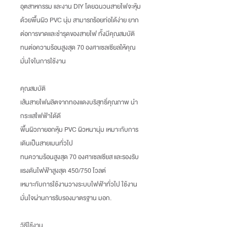
อุตสาหกรรม และงาน DIY โดยฉนวนสายไฟจะหุ้ม
ด้วยพื้นผิว PVC นุ่ม สามารถร้อยท่อได้ง่าย ยาก
ต่อการขาดและชำรุดของสายไฟ ทั้งมีคุณสมบัติ
ทนต่อความร้อนสูงสุด 70 องศาเซลเซียลให้คุณ
มั่นใจในการใช้งาน
คุณสมบัติ
เส้นสายไฟผลิตจากทองแดงบริสุทธิ์คุณภาพ นำ
กระแสไฟฟ้าได้ดี
พื้นผิวภายอกหุ้ม PVC ผิวหนานุ่ม เหมาะกับการ
เดินเป็นสายเมนทั่วไป
ทนความร้อนสูงสุด 70 องศาเซลเซียส และรองรับ
แรงดันไฟฟ้าสูงสุด 450/750 โวลต์
เหมาะกับการใช้งานวางระบบไฟฟ้าทั่วไป ใช้งาน
มั่นใจผ่านการรับรองมาตรฐาน มอก.
วิธีใช้งาน