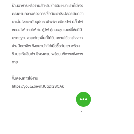
ร้านอาหาร หรืองานสำหรับช่างรับเหมา เราก็มีของ
ตรงตามความต้องการ ซื้อกับเราจึงปลอดภัยกว่า
และมั่นใจกว่ากับอุปกรณ์ไฟฟ้า สวิตช์ไฟ ปลั๊กไฟ
หลอดไฟ สายไฟ ท่อ ตู้ไฟ ตู้คอนซูมเมอร์ยี่ห้อดีมี
มาตรฐานของแท้ทุกชิ้นที่ได้รับความไว้วางใจจาก
ช่างมืออาชีพ จึงสบายใจได้เมื่อซื้อกับเรา พร้อม
รับประกันสินค้า มีของครบ พร้อมบริการหลังการ
ขาย
ขั้นตอนการใช้งาน
https://youtu.be/mJUqDl2SCAk
Information
-ราคาที่ระบุบนหน้าเว็ปไซท์อาจแตกต่างจากราคา
Return Policy
หน้าร้านและสาขาของเรา