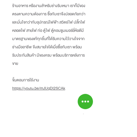
ร้านอาหาร หรืองานสำหรับช่างรับเหมา เราก็มีของ
ตรงตามความต้องการ ซื้อกับเราจึงปลอดภัยกว่า
และมั่นใจกว่ากับอุปกรณ์ไฟฟ้า สวิตช์ไฟ ปลั๊กไฟ
หลอดไฟ สายไฟ ท่อ ตู้ไฟ ตู้คอนซูมเมอร์ยี่ห้อดีมี
มาตรฐานของแท้ทุกชิ้นที่ได้รับความไว้วางใจจาก
ช่างมืออาชีพ จึงสบายใจได้เมื่อซื้อกับเรา พร้อม
รับประกันสินค้า มีของครบ พร้อมบริการหลังการ
ขาย
ขั้นตอนการใช้งาน
https://youtu.be/mJUqDl2SCAk
Information
-ราคาที่ระบุบนหน้าเว็ปไซท์อาจแตกต่างจากราคา
Return Policy
หน้าร้านและสาขาของเรา