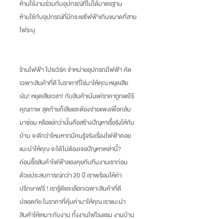
ห้ามใช้งานร่วมกับอุปกรณ์ที่ไม่ได้มาตรฐาน
ห้ามใช้กับอุปกรณ์ที่มีกระแสไฟฟ้าเกินขนาดที่สาย
ไฟระบุ
ร้านไฟฟ้า โปรเวิร์ค จำหน่ายอุปกรณ์ไฟฟ้า คัด
เฉพาะสินค้าที่ดี ในราคาที่ใช่มาให้คุณ หยุดเสีย
เงิน
!
หยุดเสียเวลา
!
กับสินค้าเน้นแค่ราคาถูกแต่ไร้
คุณภาพ สุดท้ายก็เสียและต้องจ่ายแพงเพื่อกลับ
มาซ่อม หรือแย่กว่านั้นคือสร้างปัญหาเรื้อรังให้กับ
บ้าน จะดีกว่าไหมหากมีคนรู้จริงเรื่องไฟฟ้าคอย
แนะนำให้คุณ จะได้ไม่ต้องเจอปัญหาเหล่านี้
?
ก่อนซื้อสินค้าไฟฟ้าลองคุยกับทีมงานเราก่อน
ด้วยประสบการณ์กว่า
20
ปี เราพร้อมให้คำ
ปรึกษาฟรี
!
เรารู้ดีและเลือกเฉพาะสินค้าที่ดี
ปลอดภัย ในราคาที่คุ้มค่ามาให้คุณ เราแนะนำ
สินค้าให้เหมาะกับงาน ทั้งงานไฟโรงแรม งานบ้าน