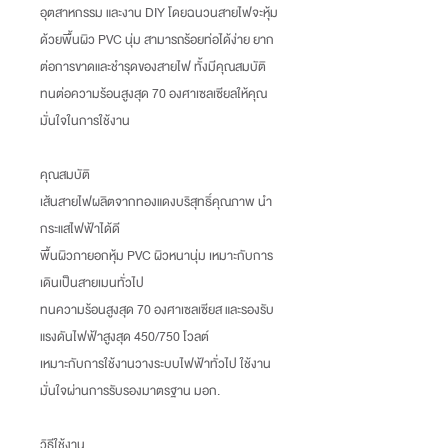
อุตสาหกรรม และงาน DIY โดยฉนวนสายไฟจะหุ้ม
ด้วยพื้นผิว PVC นุ่ม สามารถร้อยท่อได้ง่าย ยาก
ต่อการขาดและชำรุดของสายไฟ ทั้งมีคุณสมบัติ
ทนต่อความร้อนสูงสุด 70 องศาเซลเซียลให้คุณ
มั่นใจในการใช้งาน
คุณสมบัติ
เส้นสายไฟผลิตจากทองแดงบริสุทธิ์คุณภาพ นำ
กระแสไฟฟ้าได้ดี
พื้นผิวภายอกหุ้ม PVC ผิวหนานุ่ม เหมาะกับการ
เดินเป็นสายเมนทั่วไป
ทนความร้อนสูงสุด 70 องศาเซลเซียส และรองรับ
แรงดันไฟฟ้าสูงสุด 450/750 โวลต์
เหมาะกับการใช้งานวางระบบไฟฟ้าทั่วไป ใช้งาน
มั่นใจผ่านการรับรองมาตรฐาน มอก.
วิธีใช้งาน