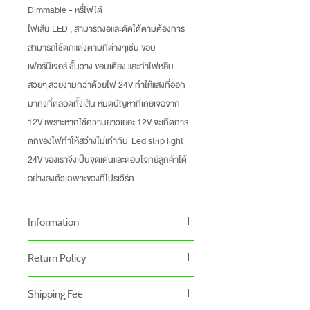
Dimmable - หรี่ไฟได้
ไฟเส้น LED , สามารถงอและดัดได้ตามต้องการ
สามารถใช้ตกแต่งตามที่ต่างๆเช่น ขอบ
เฟอร์นิเจอร์ ชั้นวาง ขอบเตียง และทำไฟหลืบ
สวยๆ สวยงามกว่าด้วยไฟ 24V ทำให้แสงที่ออก
มาคงที่ตลอดทั้งเส้น หมดปัญหาที่เคยเจอจาก
12V เพราะหากใช้ความยาวเยอะ 12V จะเกิดการ
ตกของไฟทำให้สว่างไม่เท่ากัน Led strip light
24V ของเราจึงเป็นจุดเด่นและตอบโจทย์ลูกค้าได้
อย่างลงตัวเฉพาะของที่โปรเวิร์ค
Information
-ราคาที่ระบุบนหน้าเว็ปไซท์อาจแตกต่างจากราคา
Return Policy
หน้าร้านและสาขาของเรา
นโยบายการคืนของ
-ระยะเวลารับประกันสินค้าบนเว็ปไซท์อาจจะแตก
Shipping Fee
- สินค้าสามารถคืนได้ภายใน 7 วัน หลังจากรับ
ต่างจากการซื้อสินค้าหน้าร้าน