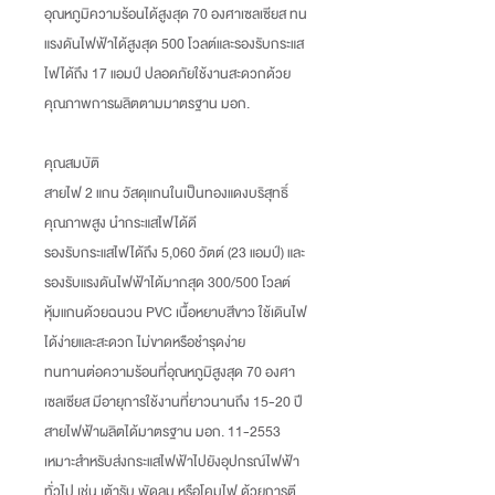
อุณหภูมิความร้อนได้สูงสุด 70 องศาเซลเซียส ทน
แรงดันไฟฟ้าได้สูงสุด 500 โวลต์และรองรับกระแส
ไฟได้ถึง 17 แอมป์ ปลอดภัยใช้งานสะดวกด้วย
คุณภาพการผลิตตามมาตรฐาน มอก.
คุณสมบัติ
สายไฟ 2 แกน วัสดุแกนในเป็นทองแดงบริสุทธิ์
คุณภาพสูง นำกระแสไฟได้ดี
รองรับกระแสไฟได้ถึง 5,060 วัตต์ (23 แอมป์) และ
รองรับแรงดันไฟฟ้าได้มากสุด 300/500 โวลต์
หุ้มแกนด้วยฉนวน PVC เนื้อหยาบสีขาว ใช้เดินไฟ
ได้ง่ายและสะดวก ไม่ขาดหรือชำรุดง่าย
ทนทานต่อความร้อนที่อุณหภูมิสูงสุด 70 องศา
เซลเซียส มีอายุการใช้งานที่ยาวนานถึง 15-20 ปี
สายไฟฟ้าผลิตได้มาตรฐาน มอก. 11-2553
เหมาะสำหรับส่งกระแสไฟฟ้าไปยังอุปกรณ์ไฟฟ้า
ทั่วไป เช่น เต้ารับ พัดลม หรือโคมไฟ ด้วยการตี