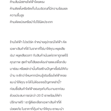
ห้ามสัมผัสสายไฟฟ้าโดยตรง
ห้ามติดตั้งหรือจัดเก็บในบริเวณที่มีความร้อนและ
ความชื้นสูง
ห้ามดัดแปลงหรือนำไปใช้ผิดประเภท
ร้านไฟฟ้า โปรเวิร์ค จำหน่ายอุปกรณ์ไฟฟ้า คัด
เฉพาะสินค้าที่ดี ในราคาที่ใช่มาให้คุณ หยุดเสีย
เงิน
!
หยุดเสียเวลา
!
กับสินค้าเน้นแค่ราคาถูกแต่ไร้
คุณภาพ สุดท้ายก็เสียและต้องจ่ายแพงเพื่อกลับ
มาซ่อม หรือแย่กว่านั้นคือสร้างปัญหาเรื้อรังให้กับ
บ้าน จะดีกว่าไหมหากมีคนรู้จริงเรื่องไฟฟ้าคอย
แนะนำให้คุณ จะได้ไม่ต้องเจอปัญหาเหล่านี้
?
ก่อนซื้อสินค้าไฟฟ้าลองคุยกับทีมงานเราก่อน
ด้วยประสบการณ์กว่า
20
ปี เราพร้อมให้คำ
ปรึกษาฟรี
!
เรารู้ดีและเลือกเฉพาะสินค้าที่ดี
ปลอดภัย ในราคาที่คุ้มค่ามาให้คุณ เราแนะนำ