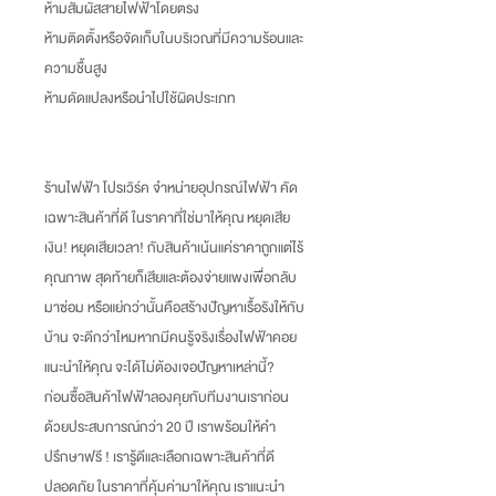
ห้ามสัมผัสสายไฟฟ้าโดยตรง
ห้ามติดตั้งหรือจัดเก็บในบริเวณที่มีความร้อนและ
ความชื้นสูง
ห้ามดัดแปลงหรือนำไปใช้ผิดประเภท
ร้านไฟฟ้า โปรเวิร์ค จำหน่ายอุปกรณ์ไฟฟ้า คัด
เฉพาะสินค้าที่ดี ในราคาที่ใช่มาให้คุณ หยุดเสีย
เงิน
!
หยุดเสียเวลา
!
กับสินค้าเน้นแค่ราคาถูกแต่ไร้
คุณภาพ สุดท้ายก็เสียและต้องจ่ายแพงเพื่อกลับ
มาซ่อม หรือแย่กว่านั้นคือสร้างปัญหาเรื้อรังให้กับ
บ้าน จะดีกว่าไหมหากมีคนรู้จริงเรื่องไฟฟ้าคอย
แนะนำให้คุณ จะได้ไม่ต้องเจอปัญหาเหล่านี้
?
ก่อนซื้อสินค้าไฟฟ้าลองคุยกับทีมงานเราก่อน
ด้วยประสบการณ์กว่า
20
ปี เราพร้อมให้คำ
ปรึกษาฟรี
!
เรารู้ดีและเลือกเฉพาะสินค้าที่ดี
ปลอดภัย ในราคาที่คุ้มค่ามาให้คุณ เราแนะนำ