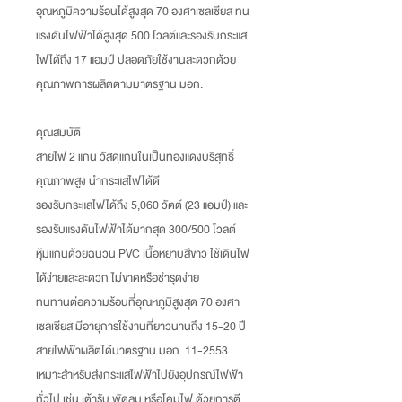
อุณหภูมิความร้อนได้สูงสุด 70 องศาเซลเซียส ทน
แรงดันไฟฟ้าได้สูงสุด 500 โวลต์และรองรับกระแส
ไฟได้ถึง 17 แอมป์ ปลอดภัยใช้งานสะดวกด้วย
คุณภาพการผลิตตามมาตรฐาน มอก.
คุณสมบัติ
สายไฟ 2 แกน วัสดุแกนในเป็นทองแดงบริสุทธิ์
คุณภาพสูง นำกระแสไฟได้ดี
รองรับกระแสไฟได้ถึง 5,060 วัตต์ (23 แอมป์) และ
รองรับแรงดันไฟฟ้าได้มากสุด 300/500 โวลต์
หุ้มแกนด้วยฉนวน PVC เนื้อหยาบสีขาว ใช้เดินไฟ
ได้ง่ายและสะดวก ไม่ขาดหรือชำรุดง่าย
ทนทานต่อความร้อนที่อุณหภูมิสูงสุด 70 องศา
เซลเซียส มีอายุการใช้งานที่ยาวนานถึง 15-20 ปี
สายไฟฟ้าผลิตได้มาตรฐาน มอก. 11-2553
เหมาะสำหรับส่งกระแสไฟฟ้าไปยังอุปกรณ์ไฟฟ้า
ทั่วไป เช่น เต้ารับ พัดลม หรือโคมไฟ ด้วยการตี