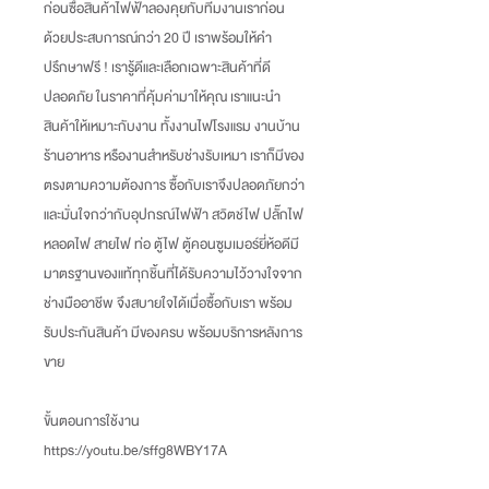
ก่อนซื้อสินค้าไฟฟ้าลองคุยกับทีมงานเราก่อน
ด้วยประสบการณ์กว่า 20 ปี เราพร้อมให้คำ
ปรึกษาฟรี ! เรารู้ดีและเลือกเฉพาะสินค้าที่ดี
ปลอดภัย ในราคาที่คุ้มค่ามาให้คุณ เราแนะนำ
สินค้าให้เหมาะกับงาน ทั้งงานไฟโรงแรม งานบ้าน
ร้านอาหาร หรืองานสำหรับช่างรับเหมา เราก็มีของ
ตรงตามความต้องการ ซื้อกับเราจึงปลอดภัยกว่า
และมั่นใจกว่ากับอุปกรณ์ไฟฟ้า สวิตช์ไฟ ปลั๊กไฟ
หลอดไฟ สายไฟ ท่อ ตู้ไฟ ตู้คอนซูมเมอร์ยี่ห้อดีมี
มาตรฐานของแท้ทุกชิ้นที่ได้รับความไว้วางใจจาก
ช่างมืออาชีพ จึงสบายใจได้เมื่อซื้อกับเรา พร้อม
รับประกันสินค้า มีของครบ พร้อมบริการหลังการ
ขาย
ขั้นตอนการใช้งาน
https://youtu.be/sffg8WBY17A