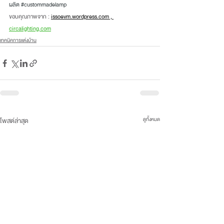
ผลิต 
#custommadelamp
ขอบคุณภาพจาก : 
issoevm.wordpress.com , 
circalighting.com
เทคนิคการแต่งบ้าน
ดูทั้งหมด
โพสต์ล่าสุด