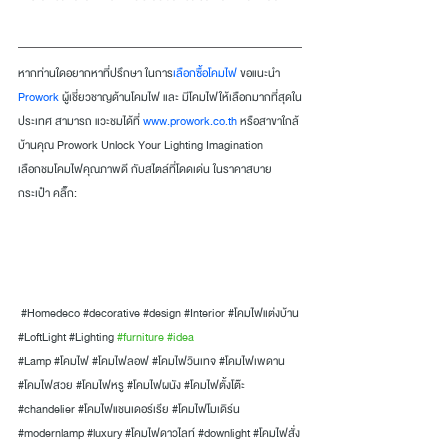
หากท่านใดอยากหาที่ปรึกษา ในการ
เลือกซื้อโคมไฟ
ขอแนะนำ
Prowork
ผู้เชี่ยวชาญด้านโคมไฟ และ มีโคมไฟให้เลือกมากที่สุดใน
ประเทศ สามารถ แวะชมได้ที่
www.prowork.co.th
หรือสาขาใกล้
บ้านคุณ Prowork Unlock Your Lighting Imagination
เลือกชมโคมไฟคุณภาพดี กับสไตล์ที่โดดเด่น ในราคาสบาย
กระเป๋า คลิ๊ก:
#Homedeco
#decorative
#design
#Interior
#โคมไฟแต่งบ้าน
#LoftLight
#Lighting
#furniture
#idea
#Lamp
 #โคมไฟ
#โคมไฟลอฟ
#โคมไฟวินเทจ
#โคมไฟเพดาน
#โคมไฟสวย
#โคมไฟหรู
#โคมไฟผนัง
#โคมไฟตั้งโต๊ะ
#chandelier
#โคมไฟแชนเดอร์เรีย
#โคมไฟโมเดิร์น
#modernlamp
#luxury
#โคมไฟดาวไลท์
#downlight
#โคมไฟส
ั่ง