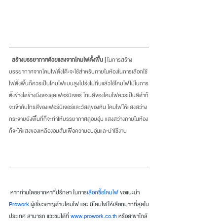
สร้างบรรยากาศด้วยแสงจากโคมไฟตั้งพื้น |
 ในการสร้าง
บรรยากาศจากโคมไฟตั้งโต๊ะจะใช้สำหรับภายในห้องในการเลือกใช้
ไฟตั้งพื้นก็ควรเป็นโคมไฟแบบสูงโปร่งไม่ทึบแล้วใช้โคมไฟไม้ในการ
ตั้งข้างใดข้างนึงของชุดเฟอร์นิเจอร์ โทนสีของโคมไฟควรเป็นสีดำก็
จะเข้ากับโทรสีของเฟอร์นิเจอร์และวัสดุของหิน โคมไฟให้แสงสว่าง
กระจายยังพื้นที่ก็จะทำให้บรรยากาศดูอบอุ่น แสงสว่างภายในห้อง
ก็จะให้แสงของเหลืองอมส้มเพื่อความอบอุ่นและน่าใช้งาน 
หากท่านใดอยากหาที่ปรึกษา ในการ
เลือกซื้อโคมไฟ
ขอแนะนำ
Prowork
ผู้เชี่ยวชาญด้านโคมไฟ และ มีโคมไฟให้เลือกมากที่สุดใน
ประเทศ สามารถ แวะชมได้ที่
www.prowork.co.th
หรือสาขาใกล้