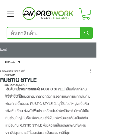
โพสต์
All Posts
6 ก.พ. 2566
ยาว 1 นาที
All Posts
RUSTIC STYLE
เทคนิคการแต่งบ้าน
อันดับหนึ่งของการตกแต่ง RUSTIC STYLE |
 เป็นสไตล์ที่ดูทัน
รู้จริงเรื่องไฟฟ้า
สมัย เป็นที่นิยมอย่างมากถ้านึกถึงการออกแบบตกแต่งภายในก้ไม่
พ้นสไตล์นี้แน่นอน RUSTIC STYLE วัสดุที่ใช้ส่วนใหญ่จะเป็นหิน
จริง หินเทียม ทั้งผนังพื้นบ้าน หรือแม้แต่เฟอร์นิเจอร์ มักจะใช้เป็น
หินส่วนใหญ่ หินก็จะมีลักษณะสีที่เข้ม เฟอร์นิเจอร์ก็ยังเป็นสีเข้ม
เหมือนกัน RUSTIC STYLE จึงมีความเป็นเอกลักษณ์ที่ชัดเจน
จากวัสดุและโทรสีที่โดดเด่นและเป็นธรรมชาติที่สุด