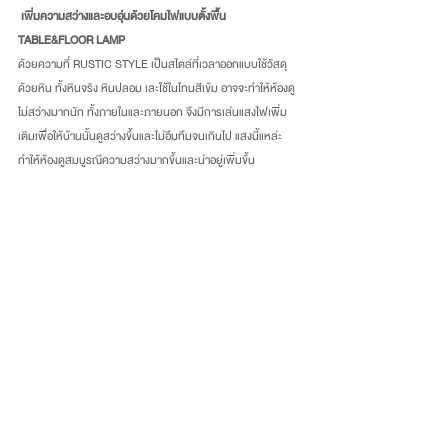
เพิ่มความสว่างและอบอุ่นด้วยโคมไฟแบบตั้งพื้น 
TABLE&FLOOR LAMP
ด้วยความที่ RUSTIC STYLE เป็นสไตล์ที่เวลาออกแบบใช้วัสดุ
ด้วยหิน ทั้งหินจริง หินปลอม เละใช้ในโทนสีเข้ม อาจจะทำให้ห้องดู
ไม่สว่างมากนัก ทั้งภายในและภายนอก จึงมีการเล่นแสงไฟเพิ่ม
เติมเพื่อให้บ้านนั้นดูสว่างขึ้นและไม่อึมทึมจนเกินไป แสงนี้แหล่ะ
ทำให้ห้องดูสมบูรณีความสว่างมากขึ้นและน่าอยู่เพิ่มขึ้น