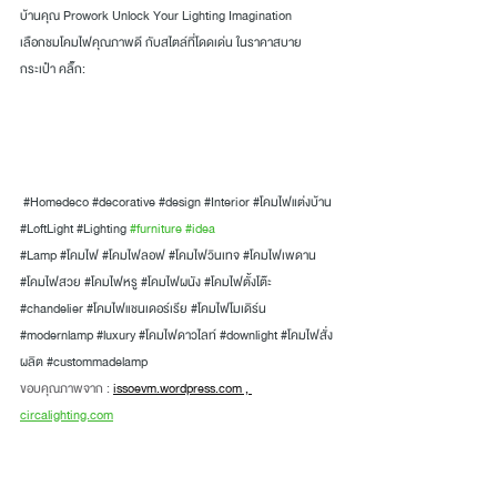
บ้านคุณ Prowork Unlock Your Lighting Imagination
เลือกชมโคมไฟคุณภาพดี กับสไตล์ที่โดดเด่น ในราคาสบาย
กระเป๋า คลิ๊ก:
#Homedeco
#decorative
#design
#Interior
#โคมไฟแต่งบ้าน
#LoftLight
#Lighting
#furniture
#idea
#Lamp
 #โคมไฟ
#โคมไฟลอฟ
#โคมไฟวินเทจ
#โคมไฟเพดาน
#โคมไฟสวย
#โคมไฟหรู
#โคมไฟผนัง
#โคมไฟตั้งโต๊ะ
#chandelier
#โคมไฟแชนเดอร์เรีย
#โคมไฟโมเดิร์น
#modernlamp
#luxury
#โคมไฟดาวไลท์
#downlight
#โคมไฟส
ั่ง
ผลิต 
#custommadelamp
ขอบคุณภาพจาก : 
issoevm.wordpress.com , 
circalighting.com